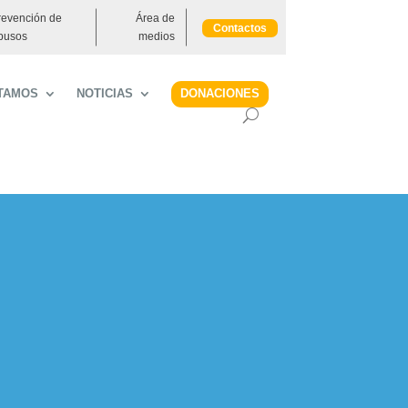
revención de
Área de
Contactos
busos
medios
DONACIONES
TAMOS
NOTICIAS