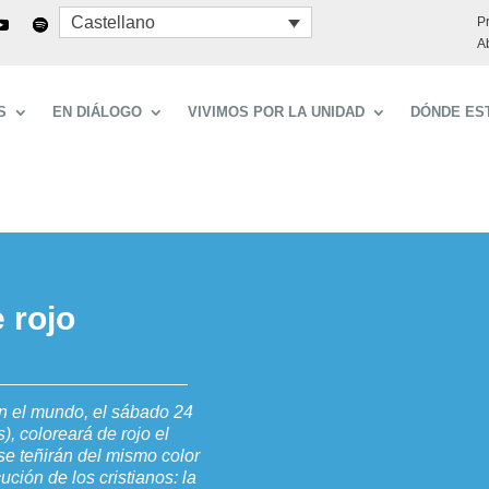
Castellano
P
A
S
EN DIÁLOGO
VIVIMOS POR LA UNIDAD
DÓNDE ES
e rojo
en el mundo, el sábado 24
), coloreará de rojo el
e teñirán del mismo color
ción de los cristianos: la