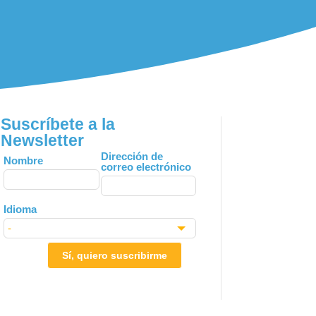
Suscríbete a la
Newsletter
Leave
Dirección de
Nombre
correo electrónico
this
field
blank
Idioma
Sí, quiero suscribirme