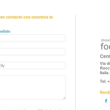
 en contacto con nosotros te
ellido
Cent
Via d
Rocc
Itali
Tel. 
Recib