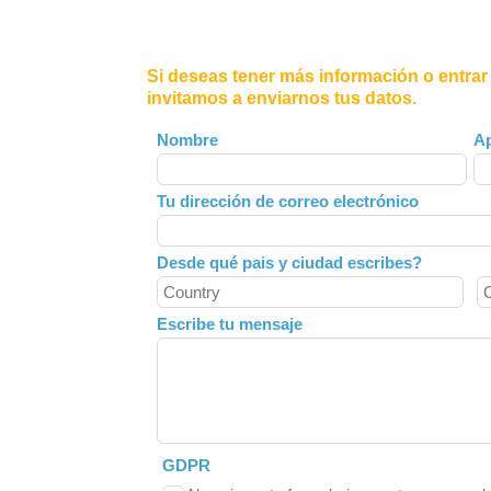
Si deseas tener más información o entrar
invitamos a enviarnos tus datos.
Leave
Nombre
Ap
this
field
Tu dirección de correo electrónico
blank
Desde qué pais y ciudad escribes?
Escribe tu mensaje
GDPR