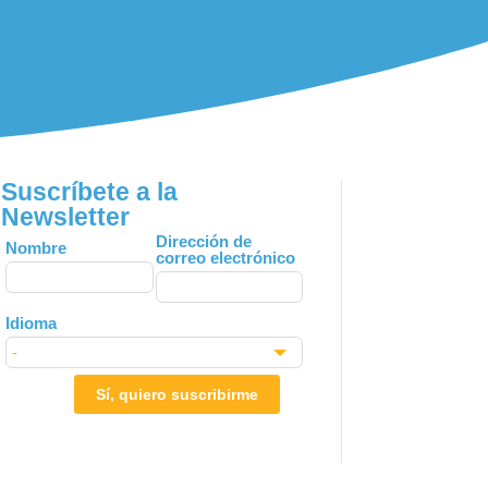
Suscríbete a la
Newsletter
Leave
Dirección de
Nombre
correo electrónico
this
field
blank
Idioma
Sí, quiero suscribirme