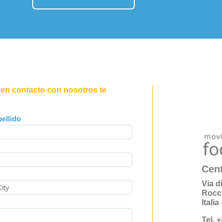
 en contacto con nosotros te
ellido
Cent
Via d
Rocc
Itali
Tel. 