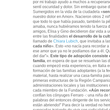
por mi trabajo ayudo a muchos a recuperarse
sentí oscuridad y dolor. Sin embargo quise 
Sumergidos en la vida de la ciudadela «
sen
nuestro dolor en Amor». Nacieron otros 2 ni
que todo lo que había pasado, también la pé
amaba, nunca hubiéramos tenido la fuerza de
amigos, Elisa y Gino decidieron dar vida a 
entre las finalidades
el desarrollo de la cu
llamado de
Chiara Lubich
, que invitaba a la
cada niño
». Esto «no nacía para recordar a
ese amor que ya no le podíamos dar a él. Qu
del dar”».
Este tipo de adopción consiste 
familia
, en espera de que se resuelvan las di
cuando empezó esta experiencia, en Italia 
formación de las familias adoptantes (a la f
material, hasta realizar una casa-familia par
primeras estructuras de la Región Campania
administraciones locales y las instituciones 
cada miembro de la Fundación.
«Aún recor
confían los cónyuges Ferraro -: una niña de
palabras del entonces dirigente de los serv
están abriendo!” Para decir la verdad no h
superadas tratando de vivir con radicalida