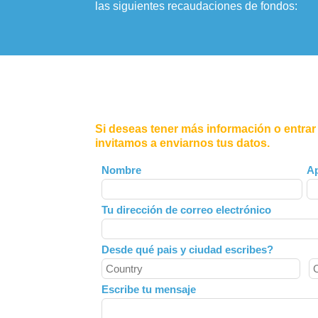
las siguientes recaudaciones de fondos:
Si deseas tener más información o entrar
invitamos a enviarnos tus datos.
Leave
Nombre
Ap
this
field
Tu dirección de correo electrónico
blank
Desde qué pais y ciudad escribes?
Escribe tu mensaje