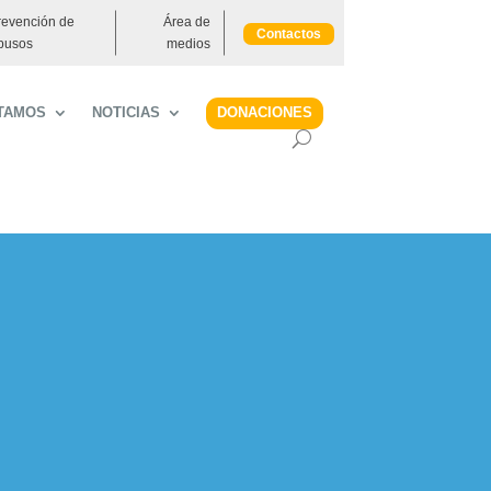
revención de
Área de
Contactos
busos
medios
DONACIONES
TAMOS
NOTICIAS