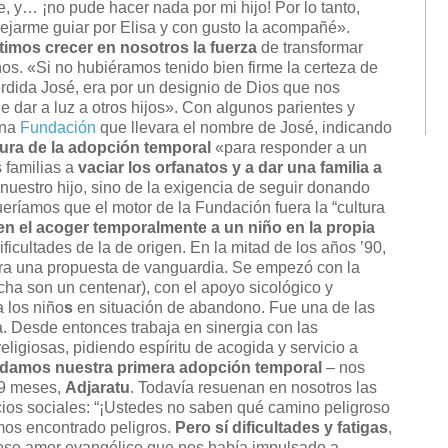
, y… ¡no pude hacer nada por mi hijo! Por lo tanto,
dejarme guiar por Elisa y con gusto la acompañé».
timos crecer en nosotros la fuerza
de transformar
ños. «Si no hubiéramos tenido bien firme la certeza de
rdida José, era por un designio de Dios que nos
 dar a luz a otros hijos». Con algunos parientes y
una
Fundación
que llevara el nombre de José, indicando
ltura de la adopción temporal
«para responder a un
s familias a
vaciar los orfanatos y a dar una familia a
 nuestro hijo, sino de la exigencia de seguir donando
eríamos que el motor de la Fundación fuera la “cultura
en el acoger temporalmente a un niño en la propia
ficultades de la de origen. En la mitad de los años ’90,
era una propuesta de vanguardia. Se empezó con la
echa son un centenar), con el apoyo sicológico y
a los niño
s
en situación de abandono. Fue una de las
. Desde entonces trabaja en sinergia con las
religiosas, pidiendo espíritu de acogida y servicio a
damos nuestra primera adopción temporal
– nos
 9 meses,
Adjaratu
. Todavía resuenan en nosotros las
icios sociales: “¡Ustedes no saben qué camino peligroso
emos encontrado peligros.
Pero sí dificultades y fatigas
,
d ese amor evangélico que nos había impulsado a