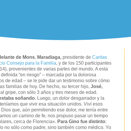
delante de Mons. Maradiaga,
presidente de
Caritas
icio Consejo para la Familia
, y de los 150 participantes
4), provenientes de varias partes del mundo. A esta
d definida “en riesgo” – marcada por la dolorosa
ños de edad – se le pide dar un testimonio sobre cómo
las familias de hoy. De hecho, su tercer hijo,
José,
l gripe, con sólo 3 años y tres meses de edad.
 estaba soñando
. Luego, un dolor desgarrador y la
eníamos que vivir esa situación unidos. Viví esos
Dios que, aún permitiendo ese dolor, me tenía entre
tíamos un camino de fe, nos propuso pasar un tiempo
olares, cerca de Florencia».
Para Gino fue distinto
:
ado no sólo como padre, sino también como médico. Yo