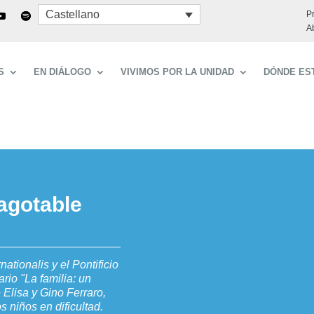
Castellano
P
A
S
EN DIÁLOGO
VIVIMOS POR LA UNIDAD
DÓNDE ES
nagotable
ationalis y el Pontificio
rio "La familia: un
e Elisa y Gino Ferraro,
 niños en dificultad.