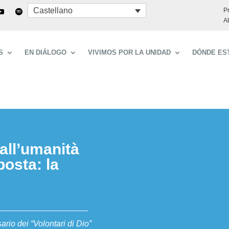
Castellano
P
A
S
EN DIÁLOGO
VIVIMOS POR LA UNIDAD
DÓNDE ES
 all’umanità
posta: la
sario dei “Volontari di Dio”