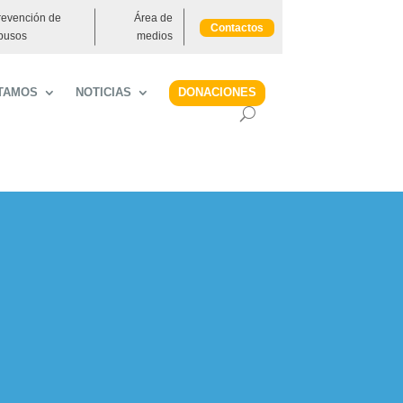
revención de
Área de
Contactos
busos
medios
DONACIONES
TAMOS
NOTICIAS