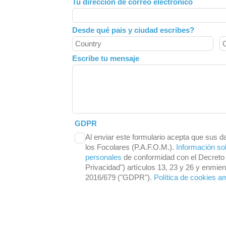
Tu dirección de correo electrónico
blank
Desde qué pais y ciudad escribes?
Escribe tu mensaje
GDPR
Al enviar este formulario acepta que sus d
los Focolares (P.A.F.O.M.).
Información so
personales
de conformidad con el Decreto 
Privacidad") artículos 13, 23 y 26 y enmi
2016/679 ("GDPR").
Política de cookies a