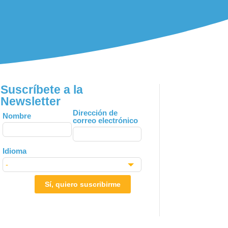
Suscríbete a la
Newsletter
Leave
Dirección de
Nombre
correo electrónico
this
field
blank
Idioma
Sí, quiero suscribirme