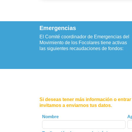
Emergencias
El Comité coordinador de Emergencias del
Movimiento de los Focolares tiene activas
las siguientes recaudaciones de fondos:
Si deseas tener más información o entrar
invitamos a enviarnos tus datos.
Leave
Nombre
Ap
this
field