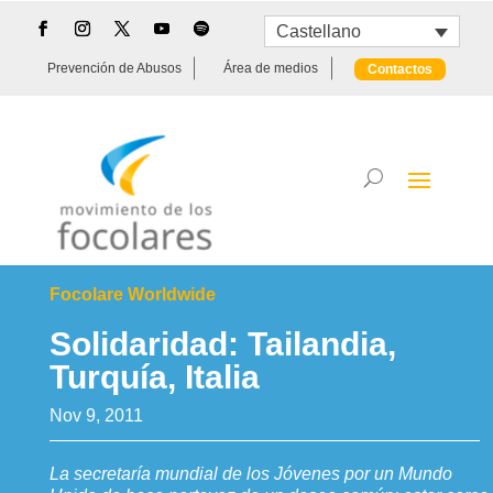
Castellano
Prevención de Abusos
Área de medios
Contactos
Focolare Worldwide
Solidaridad: Tailandia,
Turquía, Italia
Nov 9, 2011
La secretaría mundial de los Jóvenes por un Mundo