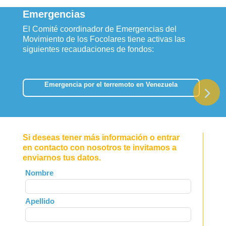
Emergencias
El Comité coordinador de Emergencias del
Movimiento de los Focolares tiene activas las
siguientes recaudaciones de fondos:
Emergencia por el terremoto en Venezuela
Si deseas tener más información o entrar
en contacto con nosotros te invitamos a
enviarnos tus datos.
Leave
Nombre
this
field
Apellido
blank