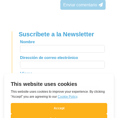
Enviar comentario
Suscríbete a la Newsletter
Leave
Nombre
this
field
Dirección de correo electrónico
blank
Idioma
Sí, quiero suscribirme