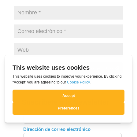
Enviar comentario
Suscríbete a la Newsletter
Leave
Nombre
this
field
Dirección de correo electrónico
blank