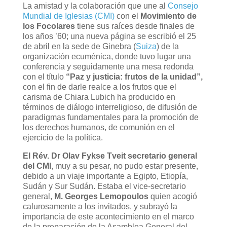
La amistad y la colaboración que une al
Consejo
Mundial de Iglesias (CMI)
con el
Movimiento de
los Focolares
tiene sus raíces desde finales de
los años ’60; una nueva página se escribió el 25
de abril en la sede de Ginebra (
Suiza
) de la
organización ecuménica, donde tuvo lugar una
conferencia y seguidamente una mesa redonda
con el título
“Paz y justicia: frutos de la unidad”,
con el fin de darle realce a los frutos que el
carisma de Chiara Lubich ha producido en
términos de diálogo interreligioso, de difusión de
paradigmas fundamentales para la promoción de
los derechos humanos, de comunión en el
ejercicio de la política.
El Rév. Dr Olav Fykse Tveit secretario general
del CMI
, muy a su pesar, no pudo estar presente,
debido a un viaje importante a Egipto, Etiopía,
Sudán y Sur Sudán. Estaba el vice-secretario
general,
M. Georges Lemopoulos
quien acogió
calurosamente a los invitados, y subrayó la
importancia de este acontecimiento en el marco
de la preparación de la Asamblea General del