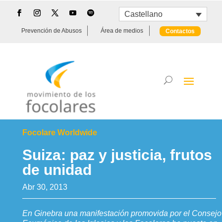
Castellano
Prevención de Abusos
Área de medios
Contactos
Focolare Worldwide
Suiza: paz y justicia, frutos
de unidad
Abr 30, 2013
En Ginebra una manifestación promovida por el Consejo