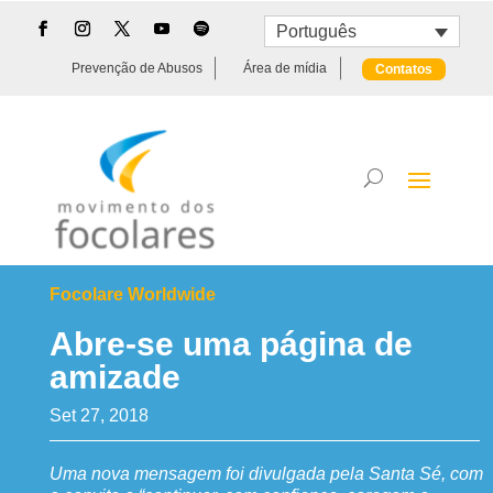
Português
Prevenção de Abusos
Área de mídia
Contatos
Focolare Worldwide
Abre-se uma página de
amizade
Set 27, 2018
Uma nova mensagem foi divulgada pela Santa Sé, com