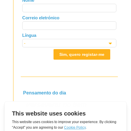
Nome
this
field
Correio eletrónico
blank
Língua
Sim, quero registar-me
Pensamento do dia
Perseverar no bem