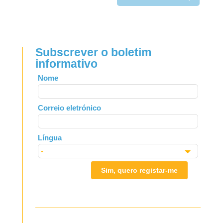
Subscrever o boletim
informativo
Leave
Nome
this
field
Correio eletrónico
blank
Língua
Sim, quero registar-me