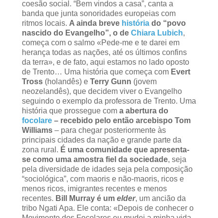
coesão social. “Bem vindos a casa”, canta a
banda que junta sonoridades europeias com
ritmos locais.
A ainda breve
história
do “povo
nascido do Evangelho”, o de
Chiara Lubich
,
começa com o salmo «Pede-me e te darei em
herança todas as nações, até os últimos confins
da terra», e de fato, aqui estamos no lado oposto
de Trento… Uma história que começa com
Evert
Tross
(holandês) e
Terry Gunn
(jovem
neozelandês), que decidem viver o Evangelho
seguindo o exemplo da professora de Trento. Uma
história que prossegue com
a abertura do
focolare
– recebido pelo então
arcebispo Tom
Williams
– para chegar posteriormente às
principais cidades da nação e grande parte da
zona rural.
É uma comunidade que apresenta-
se como uma amostra fiel da sociedade
, seja
pela diversidade de idades seja pela composição
“sociológica”, com maoris e não-maoris, ricos e
menos ricos, imigrantes recentes e menos
recentes.
Bill Murray é um
elder
, um ancião da
tribo Ngati Apa. Ele conta: «Depois de conhecer o
Movimento dos Focolares eu mudei a minha vida