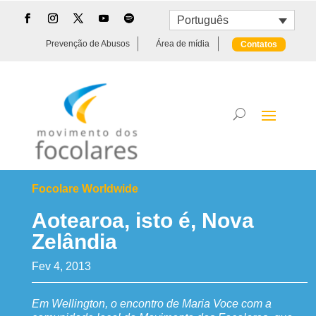
Português
Prevenção de Abusos
Área de mídia
Contatos
Focolare Worldwide
Aotearoa, isto é, Nova
Zelândia
Fev 4, 2013
Em Wellington, o encontro de Maria Voce com a