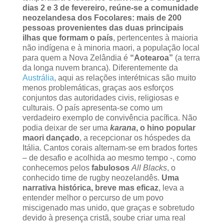
dias 2 e 3 de fevereiro, reúne-se a comunidade
neozelandesa dos Focolares: mais de 200
pessoas provenientes das duas principais
ilhas que formam o país
, pertencentes à maioria
não indígena e à minoria maori, a população local
para quem a Nova Zelândia é
“Aotearoa”
(a terra
da longa nuvem branca). Diferentemente da
Austrália
, aqui as relações interétnicas são muito
menos problemáticas, graças aos esforços
conjuntos das autoridades civis, religiosas e
culturais. O país apresenta-se como um
verdadeiro exemplo de convivência pacífica.
Não
podia deixar de ser uma
karana
, o hino popular
maori dançado
, a recepcionar os hóspedes da
Itália. Cantos corais alternam-se em brados fortes
– de desafio e acolhida ao mesmo tempo -, como
conhecemos pelos
fabulosos
All Blacks
, o
conhecido time de rugby neozelandês.
Uma
narrativa histórica, breve mas eficaz
, leva a
entender melhor o percurso de um povo
miscigenado mas unido, que graças e sobretudo
devido à presença cristã, soube criar uma real