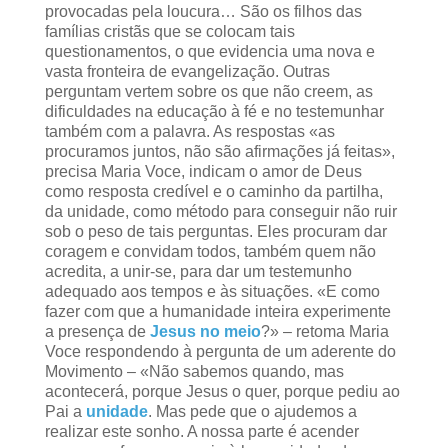
provocadas pela loucura… São os filhos das
famílias cristãs que se colocam tais
questionamentos, o que evidencia uma nova e
vasta fronteira de evangelização. Outras
perguntam vertem sobre os que não creem, as
dificuldades na educação à fé e no testemunhar
também com a palavra. As respostas «as
procuramos juntos, não são afirmações já feitas»,
precisa Maria Voce, indicam o amor de Deus
como resposta credível e o caminho da partilha,
da unidade, como método para conseguir não ruir
sob o peso de tais perguntas. Eles procuram dar
coragem e convidam todos, também quem não
acredita, a unir-se, para dar um testemunho
adequado aos tempos e às situações.
«E como
fazer com que a humanidade inteira experimente
a presença de
Jesus no meio
?» – retoma Maria
Voce respondendo à pergunta de um aderente do
Movimento – «Não sabemos quando, mas
acontecerá, porque Jesus o quer, porque pediu ao
Pai a
unidade
. Mas pede que o ajudemos a
realizar este sonho. A nossa parte é acender