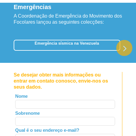
Emergências
A Coordenação de Emergência do Movimento dos
Focolares lançou as seguintes colecções:
Emergência sísmica na Venezuela
Se desejar obter mais informações ou
entrar em contato conosco, envie-nos os
seus dados.
Leave
Nome
this
field
Sobrenome
blank
Qual é o seu endereço e-mail?