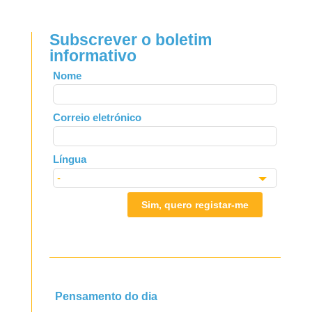
Subscrever o boletim
informativo
Leave
Nome
this
field
Correio eletrónico
blank
Língua
Sim, quero registar-me
Pensamento do dia