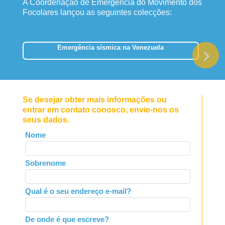
A Coordenação de Emergência do Movimento dos
Focolares lançou as seguintes colecções:
Emergência sísmica na Venezuela
Se desejar obter mais informações ou
entrar em contato conosco, envie-nos os
seus dados.
Leave
Nome
this
field
Sobrenome
blank
Qual é o seu endereço e-mail?
De onde é que escreve?