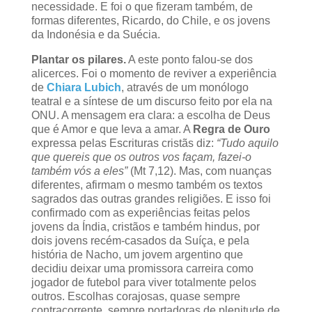
necessidade. E foi o que fizeram também, de
formas diferentes, Ricardo, do Chile, e os jovens
da Indonésia e da Suécia.
Plantar os pilares.
A este ponto falou-se dos
alicerces. Foi o momento de reviver a experiência
de
Chiara Lubich
, através de um monólogo
teatral e a síntese de um discurso feito por ela na
ONU. A mensagem era clara: a escolha de Deus
que é Amor e que leva a amar. A
Regra de Ouro
expressa pelas Escrituras cristãs diz:
“Tudo aquilo
que quereis que os outros vos façam, fazei-o
também vós a eles”
(Mt 7,12). Mas, com nuanças
diferentes, afirmam o mesmo também os textos
sagrados das outras grandes religiões. E isso foi
confirmado com as experiências feitas pelos
jovens da Índia, cristãos e também hindus, por
dois jovens recém-casados da Suíça, e pela
história de Nacho, um jovem argentino que
decidiu deixar uma promissora carreira como
jogador de futebol para viver totalmente pelos
outros. Escolhas corajosas, quase sempre
contracorrente, sempre portadoras de plenitude de