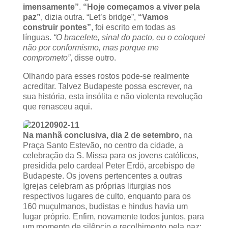
imensamente”
.
“Hoje começamos a viver pela
paz”
, dizia outra. “Let’s bridge”,
“Vamos
construir pontes”
, foi escrito em todas as
línguas.
“O bracelete, sinal do pacto, eu o coloquei
não por conformismo, mas porque me
comprometo”
, disse outro.
Olhando para esses rostos pode-se realmente
acreditar. Talvez Budapeste possa escrever, na
sua história, esta insólita e não violenta revolução
que renasceu aqui.
Na manhã conclusiva, dia 2 de setembro
, na
Praça Santo Estevão, no centro da cidade, a
celebração da S. Missa para os jovens católicos,
presidida pelo cardeal Peter Erdö, arcebispo de
Budapeste. Os jovens pertencentes a outras
Igrejas celebram as próprias liturgias nos
respectivos lugares de culto, enquanto para os
160 muçulmanos, budistas e hindus havia um
lugar próprio. Enfim, novamente todos juntos, para
um momento de silêncio e recolhimento pela paz: