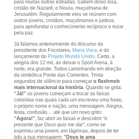
para muitas outras estradas. Sabem disso Issa,
cristão de Nazaré, e Noura, muçulmana de
Jerusalém. Regularmente eles se reúnem com
outros jovens, cristãos, muçulmanos e judeus,
para aprofundar o conhecimento recíproco e rezar
pela paz.
Já falamos anteriormente do discurso da
presidente dos Focolares,
Maria Voce
, e do
lançamento do
Projeto Mundo Unido
. Certo, a
alegria dos 12 mil, ao deixar o Sport Arena, à
noite, era grande. Todos caminhando em direção
da simbólica Ponte das Correntes. Trinta
segundos de silêncio para começar
o flashmob
mais internacional da história
. Quando se grita:
“Já!”
os jovens começam a trocar as faixas
coloridas nas quais cada um escreveu uma frase,
o próprio nome e nação, uma mensagem. Alegria,
festa, confusão… até que um novo grito:
“Agora!”
, faz abrir as faixas e descobrir
“o
presente que Deus quis me dar”
, como se
exprimiu uma jovem, em lágrimas, depois de ter
lido a sua mensagem:
“Deus te ama