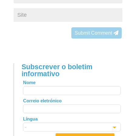
Submit Comment
Subscrever o boletim
informativo
Leave
Nome
this
field
Correio eletrónico
blank
Língua