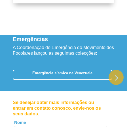
Emergências
A Coordenação de Emergência do Movimento dos
Focolares lançou as seguintes colecções:
Emergência sísmica na Venezuela
Se desejar obter mais informações ou
entrar em contato conosco, envie-nos os
seus dados.
Leave
Nome