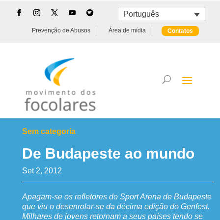
Português
Prevenção de Abusos
Área de mídia
Contatos
Sem categoria
De Budapeste ao mundo
Set 2, 2012
Apagam-se os refletores do Sport Arena de Budapeste
que viu o desenrolar-se da décima edição do Genfest.
Milhares de jovens retornam a seus países tendo se