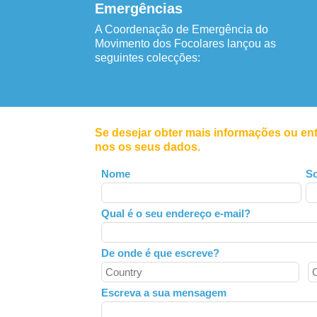
Emergências
A Coordenação de Emergência do
Movimento dos Focolares lançou as
seguintes colecções:
Se desejar obter mais informações ou en
nos os seus dados.
Leave
Nome
S
this
field
Qual é o seu endereço e-mail?
blank
De onde é que escreve?
Escreva a sua mensagem