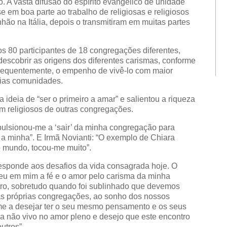
. A vasta difusão do espírito evangélico de unidade
e em boa parte ao trabalho de religiosas e religiosos
hão na Itália, depois o transmitiram em muitas partes
os 80 participantes de 18 congregações diferentes,
escobrir as origens dos diferentes carismas, conforme
sequentemente, o empenho de vivê-lo com maior
prias comunidades.
a ideia de “ser o primeiro a amar” e salientou a riqueza
om religiosos de outras congregações.
pulsionou-me a ‘sair’ da minha congregação para
a minha”. E Irmã Novianti: “O exemplo de Chiara
o mundo, tocou-me muito”.
responde aos desafios da vida consagrada hoje. O
u em mim a fé e o amor pelo carisma da minha
tro, sobretudo quando foi sublinhado que devemos
sas próprias congregações, ao sonho dos nossos
me a desejar ter o seu mesmo pensamento e os seus
ra não vivo no amor pleno e desejo que este encontro
utros”.