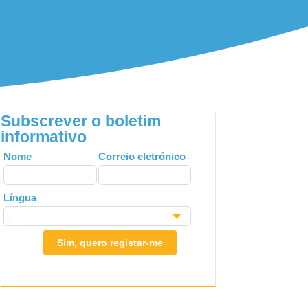
Subscrever o boletim
informativo
Leave
Nome
Correio eletrónico
this
field
Língua
blank
Sim, quero registar-me