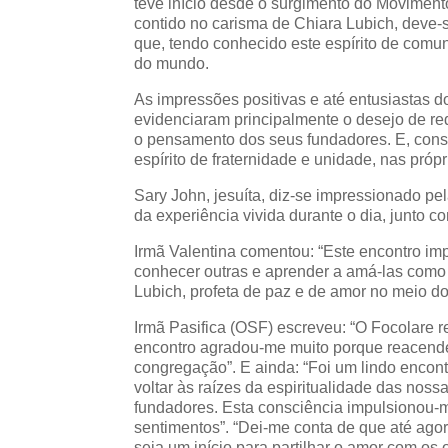
teve início desde o surgimento do Movimento
contido no carisma de Chiara Lubich, deve-s
que, tendo conhecido este espírito de comun
do mundo.
As impressões positivas e até entusiastas d
evidenciaram principalmente o desejo de red
o pensamento dos seus fundadores. E, con
espírito de fraternidade e unidade, nas pró
Sary John, jesuíta, diz-se impressionado pel
da experiência vivida durante o dia, junto c
Irmã Valentina comentou: “Este encontro im
conhecer outras e aprender a amá-las como 
Lubich, profeta de paz e de amor no meio d
Irmã Pasifica (OSF) escreveu: “O Focolare 
encontro agradou-me muito porque reacende
congregação”. E ainda: “Foi um lindo encon
voltar às raízes da espiritualidade das nos
fundadores. Esta consciência impulsionou-
sentimentos”. “Dei-me conta de que até ago
seja um início para partilhar o amor com os o