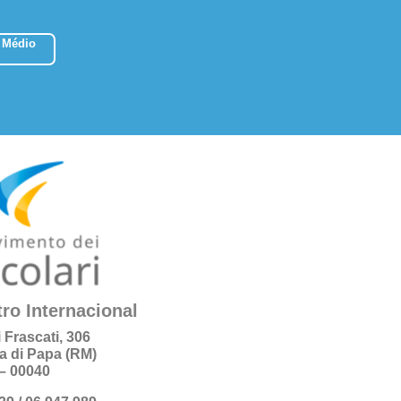
 Médio
ro Internacional
i Frascati, 306
a di Papa (RM)
a – 00040