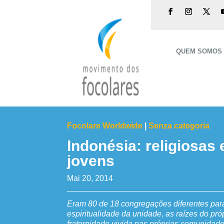
QUEM SOMOS
Focolare Worldwide
|
Senza categoria
Indonésia: religiosas 
jovens
Mai 20, 2014
Eram 80 de 18 congregações diferentes para 
espiritualidade da unidade, as raízes do pró
fraternidade vivida nas próprias comunidade