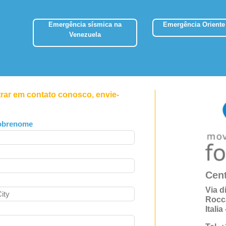
Emergência sísmica na
Emergência Oriente
Venezuela
trar em contato conosco, envie-
obrenome
Cent
Via d
Rocc
Itali