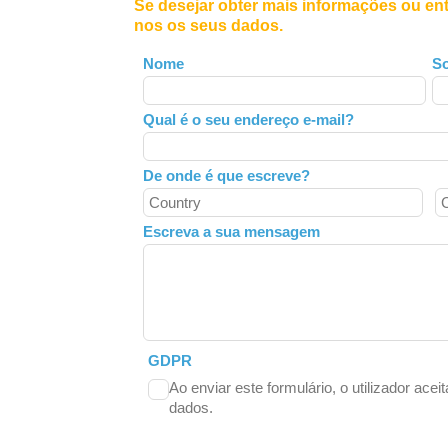
Se desejar obter mais informações ou en
nos os seus dados.
Leave
Nome
S
this
field
Qual é o seu endereço e-mail?
blank
De onde é que escreve?
Escreva a sua mensagem
GDPR
Ao enviar este formulário, o utilizador acei
dados.