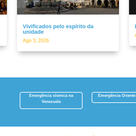
Vivificados pelo espírito da
unidade
Ago 3, 2026
Emergência sísmica na
Emergência Oriente
Venezuela