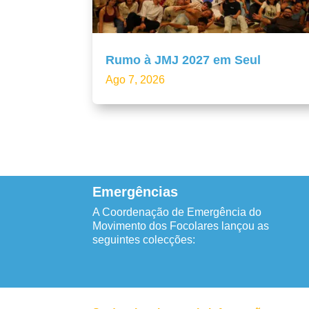
Rumo à JMJ 2027 em Seul
Ago 7, 2026
Emergências
A Coordenação de Emergência do
Movimento dos Focolares lançou as
seguintes colecções: