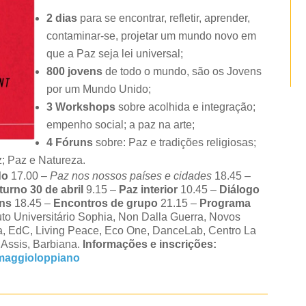
2
dias
para se encontrar, refletir, aprender,
contaminar-se, projetar um mundo novo em
que a Paz seja lei universal;
800
jovens
de todo o mundo, são os Jovens
por um Mundo Unido;
3
Workshops
sobre acolhida e integração;
empenho social; a paz na arte;
4
Fóruns
sobre: Paz e tradições religiosas;
; Paz e Natureza.
do
17.00 –
Paz nos nossos países e cidades
18.45 –
turno
30 de abril
9.15 –
Paz interior
10.45 –
Diálogo
ns
18.45 –
Encontros de grupo
21.15 –
Programa
ituto Universitário Sophia, Non Dalla Guerra, Novos
da, EdC, Living Peace, Eco One, DanceLab, Centro La
 Assis, Barbiana.
Informações e inscrições:
maggioloppiano