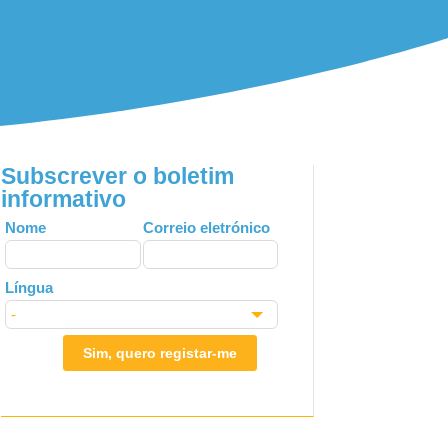
Subscrever o boletim
informativo
Leave
Nome
Correio eletrónico
this
field
Língua
blank
Sim, quero registar-me