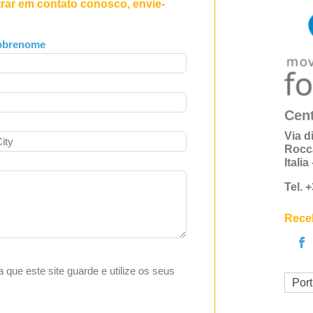
trar em contato conosco, envie-
obrenome
Cent
Via d
Rocc
Itali
Tel. 
Receb
ta que este site guarde e utilize os seus
Por