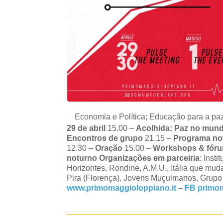
Economia e Política; Educação para a paz
29 de abril
15.00 –
Acolhida: Paz no mun
Encontros de grupo
21.15 –
Programa no
12.30 –
Oração
15.00 –
Workshops & fóru
noturno
Organizações em parceiria
: Inst
Horizontes, Rondine, A.M.U., Itália que mu
Pira (Florença), Jovens Muçulmanos, Grupo
www.primomaggioloppiano.it
–
FB primo