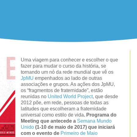
Uma viagem para conhecer e escolher o que
fazer para mudar o curso da história, se
tornando um nó da rede mundial que vê os
JpMU
empenhados ao lado de outras
associações e grupos. As ações dos JpMU,
os “fragmentos de fraternidade”, estão
reunidas no
United World Project
, que desde
2012 põe, em rede, pessoas de todas as
latitudes que escolheram a fraternidade
universal como estilo de vida
.
Programa do
Meeting que antecede a
Semana Mundo
Unido
(1-10 de maio de 2017) que iniciará
com o evento de
Primeiro de Maio