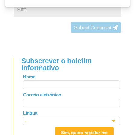
Submit Comment
Subscrever o boletim
informativo
Leave
Nome
this
field
Correio eletrónico
blank
Língua
Sim, quero registar-me