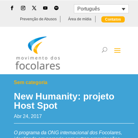
Português
Prevenção de Abusos
Área de mídia
Contatos
Sem categoria
New Humanity: projeto
Host Spot
Abr 24, 2017
O programa da ONG internacional dos Focolares,