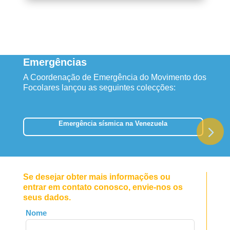
Emergências
A Coordenação de Emergência do Movimento dos
Focolares lançou as seguintes colecções:
Emergência sísmica na Venezuela
Se desejar obter mais informações ou
entrar em contato conosco, envie-nos os
seus dados.
Leave
Nome
this