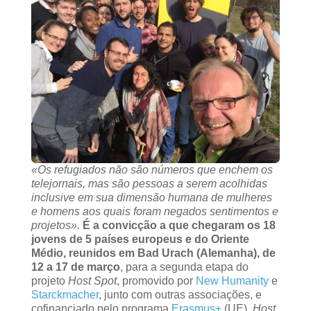
«Os refugiados não são números que enchem os
telejornais, mas são pessoas
a serem acolhidas
inclusive em sua dimensão humana de mulheres
e homens aos quais foram negados sentimentos e
projetos».
É a convicção a que chegaram os 18
jovens de 5 países europeus e do Oriente
Médio, reunidos em Bad Urach (Alemanha), de
12 a 17 de março
, para a segunda etapa do
projeto
Host Spot
, promovido por
New Humanity
e
Starckmacher
, junto com outras associações, e
cofinanciado pelo programa
Erasmus+
(UE).
Host