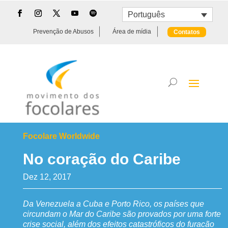
Português
Prevenção de Abusos
Área de mídia
Contatos
Focolare Worldwide
No coração do Caribe
Dez 12, 2017
Da Venezuela a Cuba e Porto Rico, os países que
circundam o Mar do Caribe são provados por uma forte
crise social, além dos efeitos catastróficos do furacão