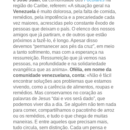
região do Caribe, referem: «A situação geral na
Venezuela
é muito dolorosa, pela falta de comida,
remédios, pela impotência e a precariedade cada
vez maiores, acrescidas pelo constante êxodo de
pessoas que deixam o país. O elenco dos nossos
amigos que já partiram, e de outros que estão
próximos a fazê-lo, é longo. Apesar disso
devemos “permanecer aos pés da cruz”, em meio
a tanto sofrimento, mas com a esperança na
ressurreição. Ressurreição que já vemos nas
pessoas, na profundidade e na solidariedade
evangélica que as anima».
Ofélia, em nome da
comunidade venezuelana, conta
: «Não é fácil
encontrar soluções aos problemas que estamos
vivendo, como a carência de alimentos, roupas e
remédios. Mas conservamos no coração as
palavras de Jesus “dai e vos será dado”, que
podemos viver dia a dia. Se alguém não tem nada
para comer, compartilhamos o pacotinho de arroz
ou os remédios, e tudo o que chega de muitas
maneiras. E entre aqueles que precisam mais,
tudo circula, sem distinção. Cada um pensa e