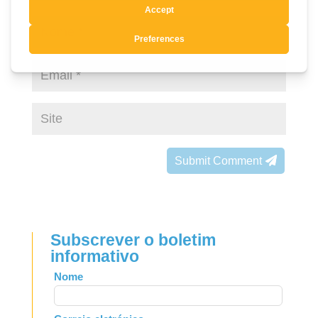
Submit Comment
Subscrever o boletim
informativo
Leave
Nome
this
field