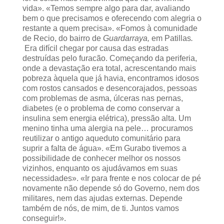
vida». «Temos sempre algo para dar, avaliando
bem o que precisamos e oferecendo com alegria o
restante a quem precisa». «Fomos à comunidade
de Recio, do bairro de
Guardarraya,
em Patillas
.
Era difícil chegar por causa das estradas
destruídas pelo furacão. Começando da periferia,
onde a devastação era total, acrescentando mais
pobreza àquela que já havia, encontramos idosos
com rostos cansados e desencorajados, pessoas
com problemas de asma, úlceras nas pernas,
diabetes (e o problema de como conservar a
insulina sem energia elétrica), pressão alta. Um
menino tinha uma alergia na pele… procuramos
reutilizar o antigo aqueduto comunitário para
suprir a falta de água». «Em Gurabo tivemos a
possibilidade de conhecer melhor os nossos
vizinhos, enquanto os ajudávamos em suas
necessidades». «Ir para frente e nos colocar de pé
novamente não depende só do Governo, nem dos
militares, nem das ajudas externas. Depende
também de nós, de mim, de ti. Juntos vamos
conseguir!».