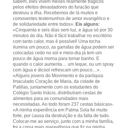
sabem, eles vivem meses realmente trágicos
pelos efeitos devastadores do furacão que
destruiu a ilha. Recebemos de lá muitos e
comoventes testemunhos de amor evangélico e
de solidariedade entre todos».
Eis alguns:
«Cinquenta e seis dias sem luz, e água só por 30
minutos do dia. Não é fácil trabalhar no escritório
com tanto calor, mas é possível! Uma tocha
ilumina um pouco, as garrafas de água podem ser
colocadas cedo no sol e meio-dia já tem um
pouco de água morna para tomar banho. E
quando o calor aumenta… um leque, ou um spray
com água e álcool refrescam um pouco…».
«Alguns jovens do Movimento e da paróquia
Imaculado Coração de Maria, da cidade de
Patillas, juntamente com os estudantes do
Colégio Santo Inácio, distribuíram cestas de
alimentos para as comunidades mais
necessitadas. Ao todo foram 237 cestas básicas».
«A minha experiência em Palma Sola foi muito
forte, por causa da destruição e da falta de tudo.
Colocar-me ao serviço, junto com a minha família,
foi a coisa mais maravilhosa que fiz na minha