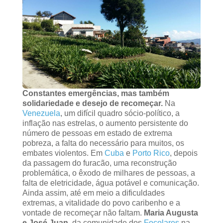
Constantes emergências, mas também
solidariedade e desejo de recomeçar.
Na
Venezuela
, um difícil quadro sócio-político, a
inflação nas estrelas, o aumento persistente do
número de pessoas em estado de extrema
pobreza, a falta do necessário para muitos, os
embates violentos. Em
Cuba
e
Porto Rico
, depois
da passagem do furacão, uma reconstrução
problemática, o êxodo de milhares de pessoas, a
falta de eletricidade, água potável e comunicação.
Ainda assim, até em meio a dificuldades
extremas, a vitalidade do povo caribenho e a
vontade de recomeçar não faltam.
Maria Augusta
e José Juan
, da comunidade dos
Focolares
na