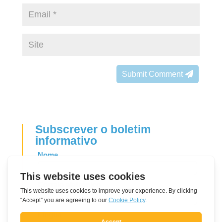
Submit Comment
Subscrever o boletim
informativo
Leave
Nome
this
field
Correio eletrónico
blank
Língua