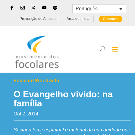
Português
Prevenção de Abusos
Área de mídia
Contatos
Focolare Worldwide
O Evangelho vivido: na
família
Out 2, 2014
Saciar a fome espiritual e material da humanidade que