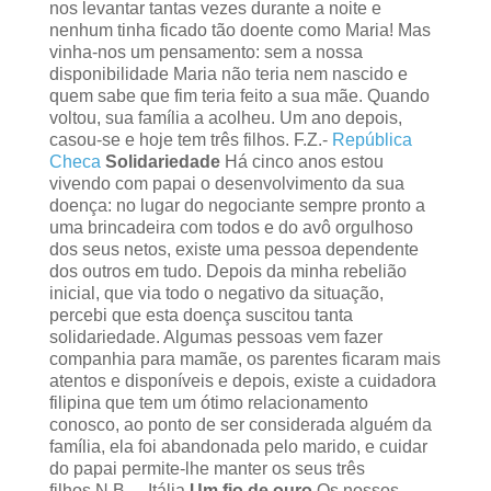
nos levantar tantas vezes durante a noite e
nenhum tinha ficado tão doente como Maria! Mas
vinha-nos um pensamento: sem a nossa
disponibilidade Maria não teria nem nascido e
quem sabe que fim teria feito a sua mãe. Quando
voltou, sua família a acolheu. Um ano depois,
casou-se e hoje tem três filhos. F.Z.-
República
Checa
Solidariedade
Há cinco anos estou
vivendo com papai o desenvolvimento da sua
doença: no lugar do negociante sempre pronto a
uma brincadeira com todos e do avô orgulhoso
dos seus netos, existe uma pessoa dependente
dos outros em tudo. Depois da minha rebelião
inicial, que via todo o negativo da situação,
percebi que esta doença suscitou tanta
solidariedade. Algumas pessoas vem fazer
companhia para mamãe, os parentes ficaram mais
atentos e disponíveis e depois, existe a cuidadora
filipina que tem um ótimo relacionamento
conosco, ao ponto de ser considerada alguém da
família, ela foi abandonada pelo marido, e cuidar
do papai permite-lhe manter os seus três
filhos.N.B. – Itália
Um fio de ouro
Os nossos