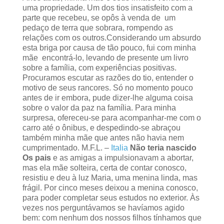
uma propriedade. Um dos tios insatisfeito com a
parte que recebeu, se opôs à venda de um
pedaço de terra que sobrara, rompendo as
relações com os outros.Considerando um absurdo
esta briga por causa de tão pouco, fui com minha
mãe encontrá-lo, levando de presente um livro
sobre a família, com experiências positivas.
Procuramos escutar as razões do tio, entender o
motivo de seus rancores. Só no momento pouco
antes de ir embora, pude dizer-lhe alguma coisa
sobre o valor da paz na família. Para minha
surpresa, ofereceu-se para acompanhar-me com o
carro até o ônibus, e despedindo-se abraçou
também minha mãe que antes não havia nem
cumprimentado. M.F.L. –
Italia
Não teria nascido
Os pais
e as amigas a impulsionavam a abortar,
mas ela mãe solteira, certa de contar conosco,
resistiu e deu à luz Maria, uma menina linda, mas
frágil. Por cinco meses deixou a menina conosco,
para poder completar seus estudos no exterior. Às
vezes nos perguntávamos se havíamos agido
bem: com nenhum dos nossos filhos tínhamos que