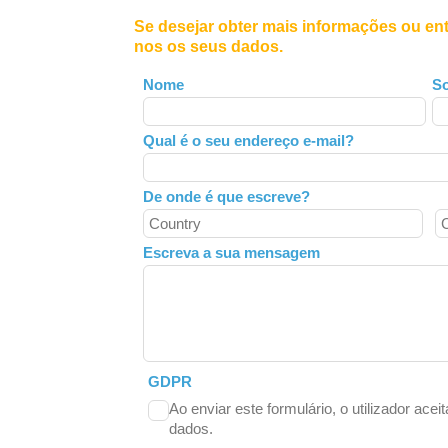
Se desejar obter mais informações ou en
nos os seus dados.
Leave
Nome
S
this
field
Qual é o seu endereço e-mail?
blank
De onde é que escreve?
Escreva a sua mensagem
GDPR
Ao enviar este formulário, o utilizador acei
dados.