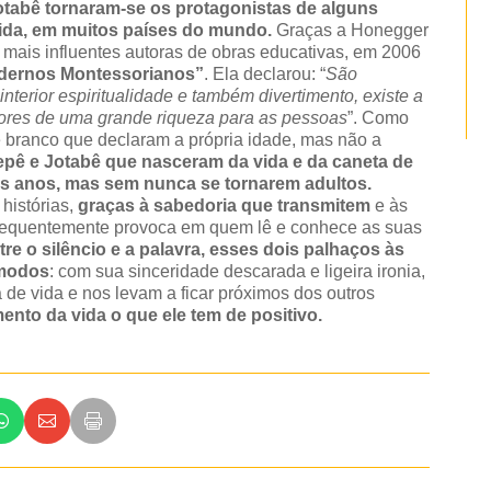
tabê tornaram-se os protagonistas de alguns
guida, em muitos países do mundo.
Graças a Honegger
mais influentes autoras de obras educativas, em 2006
adernos Montessorianos”
. Ela declarou: “
São
nterior espiritualidade e também divertimento, existe a
dores de uma grande riqueza para as pessoas
”. Como
 branco que declaram a própria idade, mas não a
epê e Jotabê que nasceram da vida e da caneta de
s anos, mas sem nunca se tornarem adultos.
histórias,
graças à sabedoria que transmitem
e às
frequentemente provoca em quem lê e conhece as suas
re o silêncio e a palavra, esses dois palhaços às
ômodos
: com sua sinceridade descarada e ligeira ironia,
 de vida e nos levam a ficar próximos dos outros
nto da vida o que ele tem de positivo.