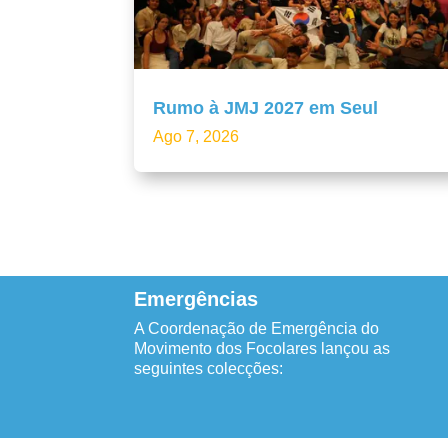
Rumo à JMJ 2027 em Seul
Ago 7, 2026
Emergências
A Coordenação de Emergência do
Movimento dos Focolares lançou as
seguintes colecções: