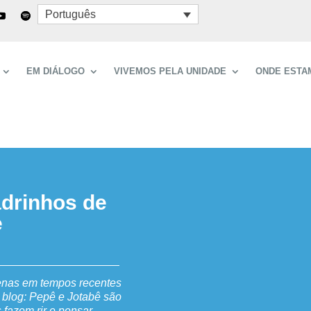
Português
EM DIÁLOGO
VIVEMOS PELA UNIDADE
ONDE ESTA
adrinhos de
e
enas em tempos recentes
m blog: Pepê e Jotabê são
 fazem rir e pensar.