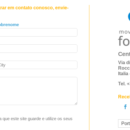
trar em contato conosco, envie-
obrenome
Cent
Via d
Rocc
Itali
Tel. 
Receb
ta que este site guarde e utilize os seus
Por