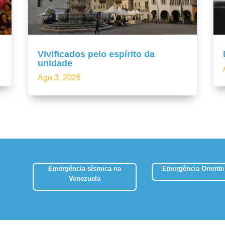
Vivificados pelo espírito da
unidade
Ago 3, 2026
Emergência sísmica na
Emergência Oriente
Venezuela