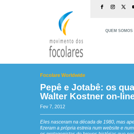
QUEM SOMOS
Focolare Worldwide
Pepê e Jotabê: os qu
Walter Kostner on-lin
Fev 7, 2012
Eles nasceram na década de 1980, mas ap
fizeram a própria estreia num website e nu
os protagonistas de breves histórias que nos