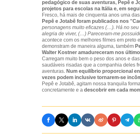
pedagógico de suas aventuras, Pepê e Jo
projetos para escolas na Itália e, em se
Fresco, há mais de cinquenta anos uma das 
Pepê e Jotabê foram publicados nos “C
personagens muito eficazes (…). Há no seu i
alegria de viver, (…) Pareceram-me possui
acontece com os melhores filmes em preto e
demonstram de maneira alguma, também
P
Walter Kostner amadureceram nos último
Carregam muito bem o peso dos anos e das 
saudáveis risadas que a companhia deles 
aventuras.
Num equilíbrio proporcional ent
vezes podem inclusive tornarem-se inc
Pepê e Jotabê, agitam nossa tranquila forma
concretamente e a
descobrir em cada mome