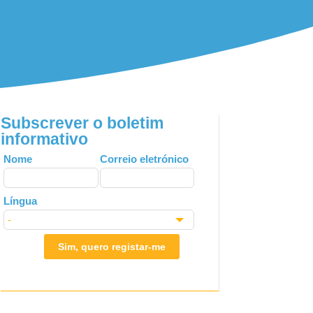
Subscrever o boletim
informativo
Leave
Nome
Correio eletrónico
this
field
Língua
blank
Sim, quero registar-me