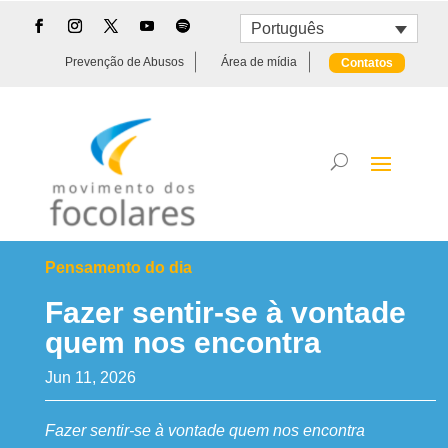
Português
Prevenção de Abusos
Área de mídia
Contatos
Pensamento do dia
Fazer sentir-se à vontade
quem nos encontra
Jun 11, 2026
Fazer sentir-se à vontade quem nos encontra