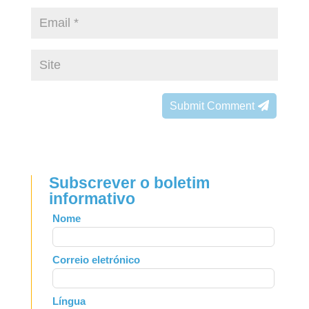
Submit Comment
Subscrever o boletim
informativo
Leave
Nome
this
field
Correio eletrónico
blank
Língua