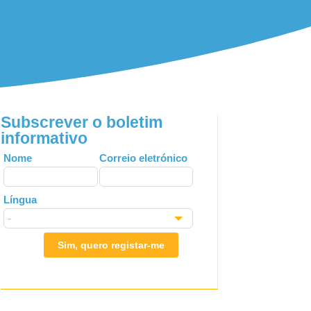
Subscrever o boletim
informativo
Leave
Nome
Correio eletrónico
this
field
Língua
blank
Sim, quero registar-me