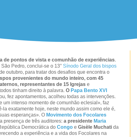
ha de pontos de vista e comunhão de experiências
.
São Pedro, conclui-se o 13°
Sínodo Geral dos bispos
e outubro, para tratar dos desafios que encontra o
ispos provenientes do mundo inteiro, com 45
raternos, representantes de 15 Igrejas
e
odos tinham direito à palavra.
O
Papa Bento XVI
ou, fez apontamentos, acolheu todas as intervenções.
re um intenso momento de comunhão eclesial», faz
sê-la exatamente hoje, neste mundo assim como ele é,
 suas esperanças». O
Movimento dos Focolares
da presença de três auditores:
a presidente
Maria
epública Democrática do
Congo
e
Gisèle Muchati
da
ferecendo a experiência e a vida dos Focolares na