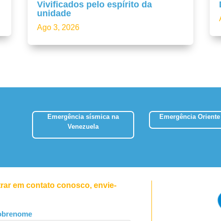
Vivificados pelo espírito da
unidade
Ago 3, 2026
Emergência sísmica na
Emergência Oriente
Venezuela
trar em contato conosco, envie-
obrenome