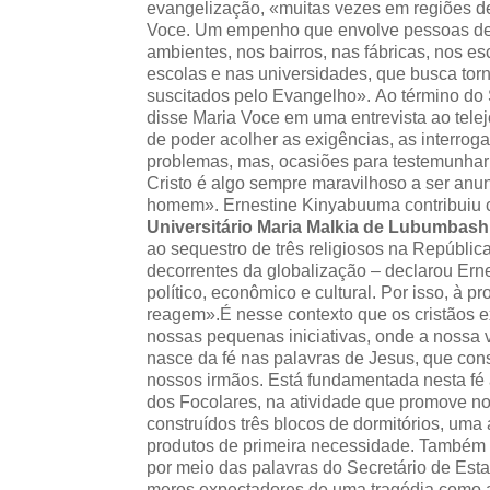
evangelização, «muitas vezes em regiões de 
Voce. Um empenho que envolve pessoas de 
ambientes, nos bairros, nas fábricas, nos es
escolas e nas universidades, que busca torn
suscitados pelo Evangelho».
Ao término do
disse Maria Voce em uma entrevista ao tel
de poder acolher as exigências, as interro
problemas, mas, ocasiões para testemunhar 
Cristo é algo sempre maravilhoso a ser anun
homem». Ernestine Kinyabuuma contribuiu 
Universitário Maria Malkia de Lubumbash
ao sequestro de três religiosos na Repúbli
decorrentes da globalização – declarou Ernes
político, econômico e cultural. Por isso, à 
reagem».É nesse contexto que os cristãos 
nossas pequenas iniciativas, onde a nossa 
nasce da fé nas palavras de Jesus, que con
nossos irmãos. Está fundamentada nesta f
dos Focolares, na atividade que promove n
construídos três blocos de dormitórios, uma
produtos de primeira necessidade. Também o
por meio das palavras do Secretário de Esta
meros expectadores de uma tragédia como a 