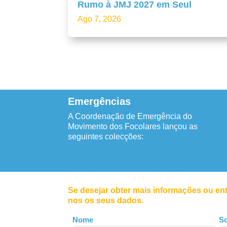
Rumo à JMJ 2027 em Seul
Ago 7, 2026
Emergências
A Coordenação de Emergência do
Movimento dos Focolares lançou as
seguintes colecções:
Se desejar obter mais informações ou en
nos os seus dados.
Leave
Nome
S