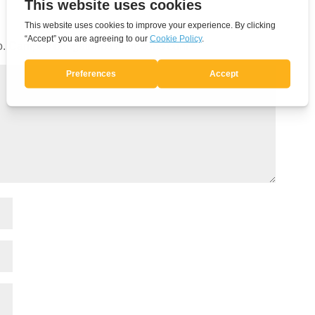
o.
Campos obrigatórios marcados com
*