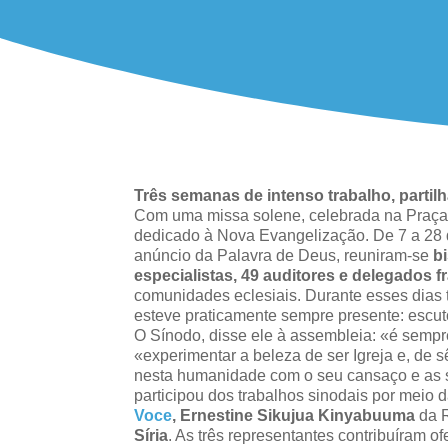
Três semanas de intenso trabalho, partil
Com uma missa solene, celebrada na Praça 
dedicado à Nova Evangelização. De 7 a 28 d
anúncio da Palavra de Deus, reuniram-se
b
especialistas, 49 auditores e delegados f
comunidades eclesiais. Durante esses dias t
esteve praticamente sempre presente: escut
O Sínodo, disse ele à assembleia: «é semp
«experimentar a beleza de ser Igreja e, de 
nesta humanidade com o seu cansaço e as
participou dos trabalhos sinodais por meio 
Voce
,
Ernestine Sikujua Kinyabuuma
da R
Síria
. As três representantes contribuíram o