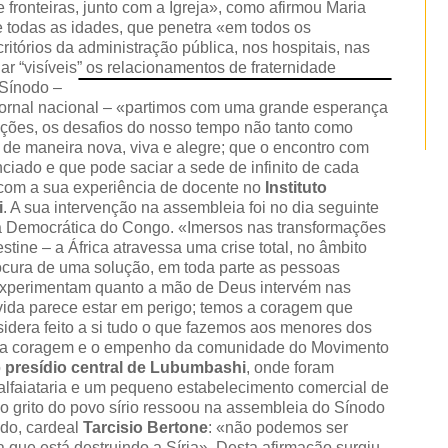
fronteiras, junto com a Igreja», como afirmou Maria
todas as idades, que penetra «em todos os
critórios da administração pública, nos hospitais, nas
ar “visíveis” os relacionamentos de fraternidade
 Sínodo –
ejornal nacional – «partimos com uma grande esperança
gações, os desafios do nosso tempo não tanto como
de maneira nova, viva e alegre; que o encontro com
ciado e que pode saciar a sede de infinito de cada
com a sua experiência de docente no
Instituto
i
. A sua intervenção na assembleia foi no dia seguinte
ca Democrática do Congo. «Imersos nas transformações
tine – a África atravessa uma crise total, no âmbito
procura de uma solução, em toda parte as pessoas
experimentam quanto a mão de Deus intervém nas
vida parece estar em perigo; temos a coragem que
sidera feito a si tudo o que fazemos aos menores dos
é a coragem e o empenho da comunidade do Movimento
o
presídio central de Lubumbashi
, onde foram
 alfaiataria e um pequeno estabelecimento comercial de
 grito do povo sírio ressoou na assembleia do Sínodo
do, cardeal
Tarcisio Bertone
: «não podemos ser
que está destruindo a Síria». Desta afirmação surgiu