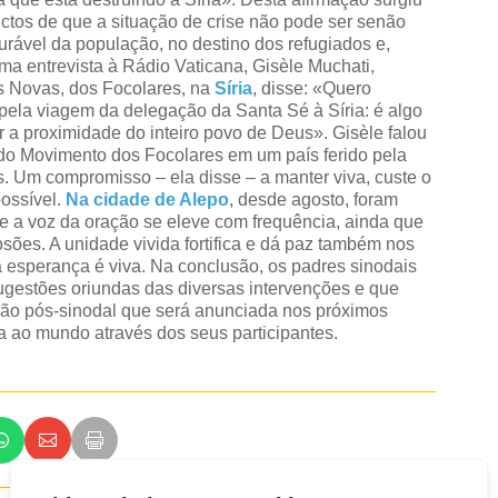
ictos de que a situação de crise não pode ser senão
urável da população, no destino dos refugiados e,
ma entrevista à Rádio Vaticana, Gisèle Muchati,
s Novas, dos Focolares, na
Síria
, disse: «Quero
pela viagem da delegação da Santa Sé à Síria: é algo
ir a proximidade do inteiro povo de Deus». Gisèle falou
 do Movimento dos Focolares em um país ferido pela
os. Um compromisso – ela disse – a manter viva, custe o
possível.
Na cidade de Alepo
, desde agosto, foram
e a voz da oração se eleve com frequência, ainda que
osões. A unidade vivida fortifica e dá paz também nos
 a esperança é viva. Na conclusão, os padres sinodais
sugestões oriundas das diversas intervenções e que
ação pós-sinodal que será anunciada nos próximos
a ao mundo através dos seus participantes.