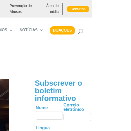
Prevenção de
Área de
Contatos
Abusos
mídia
MOS
NOTÍCIAS
DOAÇÕES
Subscrever o
boletim
informativo
Leave
Correio
Nome
eletrónico
this
field
blank
Língua