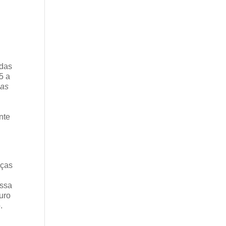
 das
5 a
uas
nte
nças
Essa
turo
.