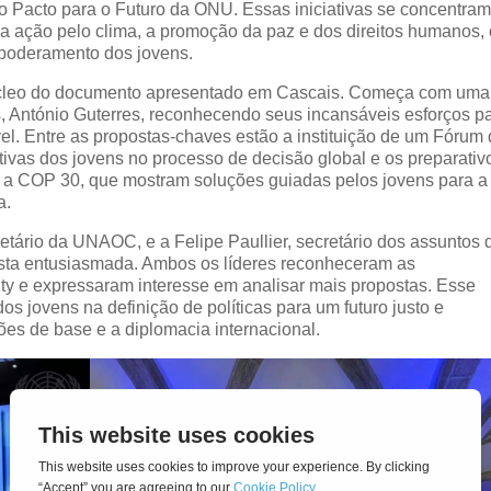
 Pacto para o Futuro da ONU. Essas iniciativas se concentra
a ação pelo clima, a promoção da paz e dos direitos humanos,
empoderamento dos jovens.
núcleo do documento apresentado em Cascais. Começa com uma
s, António Guterres, reconhecendo seus incansáveis esforços p
el. Entre as propostas-chaves estão a instituição de um Fórum
ctivas dos jovens no processo de decisão global e os preparativ
e a COP 30, que mostram soluções guiadas pelos jovens para a
a.
etário da UNAOC, e a Felipe Paullier, secretário dos assuntos 
sta entusiasmada. Ambos os líderes reconheceram as
ty e expressaram interesse em analisar mais propostas. Esse
s jovens na definição de políticas para um futuro justo e
ções de base e a diplomacia internacional.