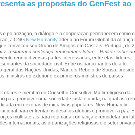
esenta as propostas do GenFest ao
s e polarização, o diálogo e a cooperação permanecem como o
icção, a ONG
New Humanity
aderiu ao Fórum Global da Aliança
ue convocou seu Grupo de Amigos em Cascais, Portugal, de 2
az: restaurar a confiança, remodelar o futuro – Refletir sobre d
 evento reuniu diversas partes interessadas, entre elas, líderes
esentantes da sociedade civil. Entre os participantes do alto
io-geral das Nações Unidas, Marcelo Rebelo de Sousa, preside
os ministros do exterior e ex-primeiros-ministros de países
olares e membro do Conselho Consultivo Multirreligioso da
 para promover uma sociedade justa e unida, na qual as cre
dicada em dezenas de iniciativas populares, New Humanity
nacional para enfrentar os desafios globais e promover a paz. 
orços multilaterais para retomar a confiança e remodelar um fu
ões internacionais, as organizações religiosas e o setor privado