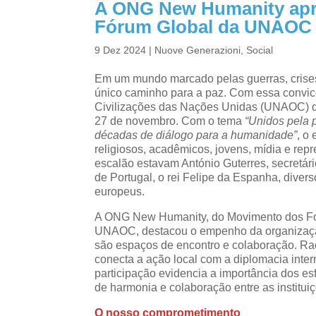
A ONG New Humanity apr
Fórum Global da UNAOC
9 Dez 2024
|
Nuove Generazioni
,
Social
Em um mundo marcado pelas guerras, crise
único caminho para a paz. Com essa conv
Civilizações das Nações Unidas (UNAOC) q
27 de novembro. Com o tema
“Unidos pela p
décadas de diálogo para a humanidade”
, o
religiosos, acadêmicos, jovens, mídia e repr
escalão estavam António Guterres, secretár
de Portugal, o rei Felipe da Espanha, divers
europeus.
A ONG New Humanity, do Movimento dos Foc
UNAOC, destacou o empenho da organização
são espaços de encontro e colaboração. Ra
conecta a ação local com a diplomacia inter
participação evidencia a importância dos esf
de harmonia e colaboração entre as instituiç
O nosso comprometimento