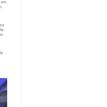
m em
 o
ara
 de
os
da