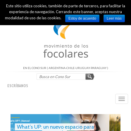
Este sitio utiliza cookies, también de parte de terceros, para facilitar la
INTERNATIONAL OFFICIAL WEBSITE
experiencia de navegación. Cerrando este banner, aceptas nuestra
modalidad de uso de las cookies.
Estoy de acuerdo
Leer más
EN EL CONO SUR ( ARGENTINA-CHILE-URUGUAY-PARAGUAY )
ESCRÍBANOS
Togg
navi
Palabra de Vida – Julio 2026