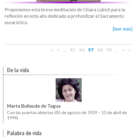
Proponemos esta breve meditación de Chiara Lubich para la
reflexión en este año dedicado a profundizar el Sacramento
eucarístico.
[leer más]
«
<
...
95
96
97
98
99
...
>
»
De la vida
Marta Bullaude de Tagua
Con las puertas abiertas (05 de agosto de 1929 – 13 de abril de
1994)
Palabra de vida