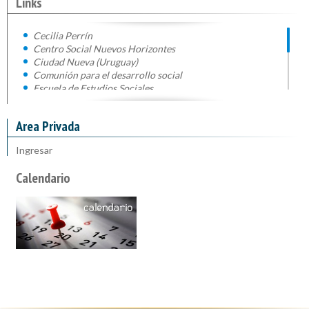
Links
Cecilia Perrín
Centro Social Nuevos Horizontes
Ciudad Nueva (Uruguay)
Comunión para el desarrollo social
Escuela de Estudios Sociales
Mariápolis Lía
Movimiento Políticos por la Unidad
Area Privada
Nuevo Sol
Polo Solidaridad (EdC)
Ingresar
Red Universitaria Latinoamericana de Estudios sobre la
Fraternidad
Calendario
Sumá Fraternidad