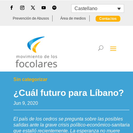
Castellano
Prevención de Abusos
Área de medios
Contactos
Sin categorizar
¿Cuál futuro para Líbano?
Jun 9, 2020
El país de los cedros se pregunta sobre las posibles
salidas ante la grave crisis político-económico-sanitaria
que estalló recientemente. La esperanza no muere