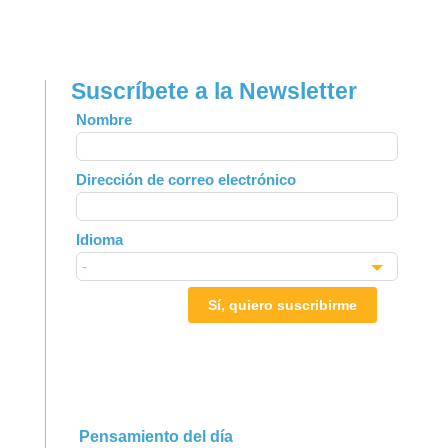
Suscríbete a la Newsletter
Leave
Nombre
this
field
Dirección de correo electrónico
blank
Idioma
Sí, quiero suscribirme
Pensamiento del día