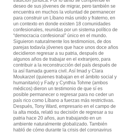
tradición jurídica. Por lo tanto se comprende el
deseo de sus jóvenes de migrar, pero también se
encuentra en muchos la voluntad de permanecer
para construir un Líbano más unido y fraterno, en
un contexto en donde existen 18 comunidades
confesionales, reunidas por un sistema político de
“democracia confesional” único en el mundo.
Siguieron naturalmente los testimonios, de dos
parejas todavía jóvenes que hace unos doce años
decidieron regresar a su patria, después de
algunos años de trabajar en el extranjero, para
contribuir a la reconstrucción del país después de
la así llamada guerra civil. Así Imad y Clara
Moukarzel (quienes trabajan en el ámbito social y
humanitario) y Fady y Cynthia Tohme (ambos
médicos) dieron un testimonio de que sí es
posible permanecer o regresar para no ceder un
país rico como Líbano a fuerzas más restrictivas.
Después, Tony Ward, empresario en el campo de
la alta moda, relató su decisión de regresar a su
patria hace 20 años, aun trabajando en un
ambiente naturalmente globalizado. También
habló de cómo durante la crisis del coronavirus