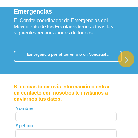
Emergencias
El Comité coordinador de Emergencias del
Movimiento de los Focolares tiene activas las
siguientes recaudaciones de fondos:
Emergencia por el terremoto en Venezuela
Si deseas tener más información o entrar
en contacto con nosotros te invitamos a
enviarnos tus datos.
Leave
Nombre
this
field
Apellido
blank