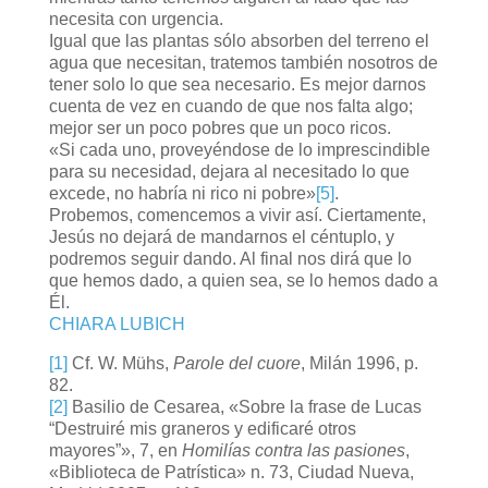
necesita con urgencia.
Igual que las plantas sólo absorben del terreno el
agua que necesitan, tratemos también nosotros de
tener solo lo que sea necesario. Es mejor darnos
cuenta de vez en cuando de que nos falta algo;
mejor ser un poco pobres que un poco ricos.
«Si cada uno, proveyéndose de lo imprescindible
para su necesidad, dejara al necesitado lo que
excede, no habría ni rico ni pobre»
[5]
.
Probemos, comencemos a vivir así. Ciertamente,
Jesús no dejará de mandarnos el céntuplo, y
podremos seguir dando. Al final nos dirá que lo
que hemos dado, a quien sea, se lo hemos dado a
Él.
CHIARA LUBICH
[1]
Cf. W. Mühs,
Parole del cuore
, Milán 1996, p.
82.
[2]
Basilio de Cesarea, «Sobre la frase de Lucas
“Destruiré mis graneros y edificaré otros
mayores”», 7, en
Homilías contra las pasiones
,
«Biblioteca de Patrística» n. 73, Ciudad Nueva,