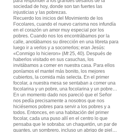
para responder a los grandes desafíos de la
sociedad de hoy, donde son tan fuertes las
injusticias y las pobrezas.
Recuerdo los inicios del Movimiento de los
Focolares, cuando el nuevo carisma nos infundía
en el corazón un amor muy especial por los
pobres. Cuando nos los encontrábamos por la
calle, anotábamos su dirección en una libreta para
luego ir a verlos y a socorrerlos; eran Jesús:
«Conmigo lo hicieron» (
Mt
25, 40). Después de
haberlos visitado en sus casuchas, los
invitábamos a comer en nuestra casa. Para ellos
poníamos el mantel más bonito, los mejores
cubiertos, la comida más selecta. En el primer
focolar, a nuestra mesa se sentaban a comer una
focolarina y un pobre, una focolarina y un pobre…
En un momento dado nos pareció que el Señor
nos pedía precisamente a nosotros que nos
hiciésemos pobres para servir a los pobres y a
todos. Entonces, en una habitación del primer
focolar, cada una puso allí en el centro lo que
pensaba que le sobraba: un chaquetón, un par de
guantes, un sombrero, incluso un abrigo de piel…