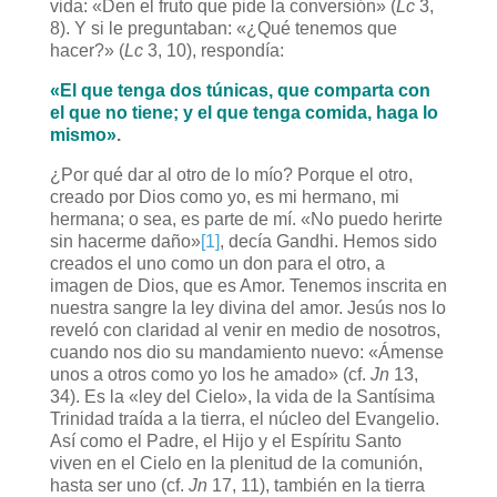
vida: «Den el fruto que pide la conversión» (
Lc
3,
8). Y si le preguntaban: «¿Qué tenemos que
hacer?» (
Lc
3, 10), respondía:
«El que tenga dos túnicas, que comparta con
el que no tiene; y el que tenga comida, haga lo
mismo»
.
¿Por qué dar al otro de lo mío? Porque el otro,
creado por Dios como yo, es mi hermano, mi
hermana; o sea, es parte de mí. «No puedo herirte
sin hacerme daño»
[1]
, decía Gandhi. Hemos sido
creados el uno como un don para el otro, a
imagen de Dios, que es Amor. Tenemos inscrita en
nuestra sangre la ley divina del amor. Jesús nos lo
reveló con claridad al venir en medio de nosotros,
cuando nos dio su mandamiento nuevo: «Ámense
unos a otros como yo los he amado» (cf.
Jn
13,
34). Es la «ley del Cielo», la vida de la Santísima
Trinidad traída a la tierra, el núcleo del Evangelio.
Así como el Padre, el Hijo y el Espíritu Santo
viven en el Cielo en la plenitud de la comunión,
hasta ser uno (cf.
Jn
17, 11), también en la tierra