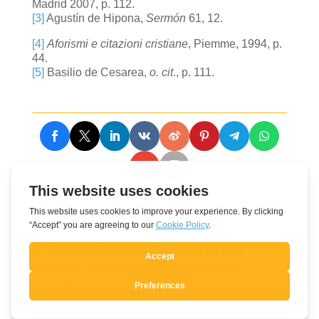
Madrid 2007, p. 112.
[3]
Agustín de Hipona,
Sermón
61, 12.
[4]
Aforismi e citazioni cristiane
, Piemme, 1994, p.
44.
[5]
Basilio de Cesarea,
o. cit
., p. 111.
Enviar un comentario
Tu dirección de correo electrónico no será
publicada.
Los campos obligatorios están
marcados con
*