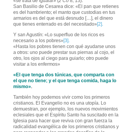
«se trata de igualar» (
2 Co
8, 13).
San Basilio de Cesarea dice: «El pan que retienes
es del hambriento; el manto que custodias en tus
armarios es del que está desnudo […], el dinero
que tienes enterrado es del necesitado»
[2].
Y san Agustín: «Lo superfluo de los ricos es
necesario a los pobres»
[3].
«Hasta los pobres tienen con qué ayudarse unos
a otros: uno puede prestar sus piernas al cojo, el
otro, los ojos al ciego para guiarlo; otro puede
visitar a los enfermos»
«El que tenga dos túnicas, que comparta con
el que no tiene; y el que tenga comida, haga lo
mismo»
.
También hoy podemos vivir como los primeros
cristianos. El Evangelio no es una utopía. Lo
demuestran, por ejemplo, los nuevos movimientos
eclesiales que el Espíritu Santo ha suscitado en la
Iglesia para hacer que reviva con gran fuerza la
radicalidad evangélica de los primeros cristianos y