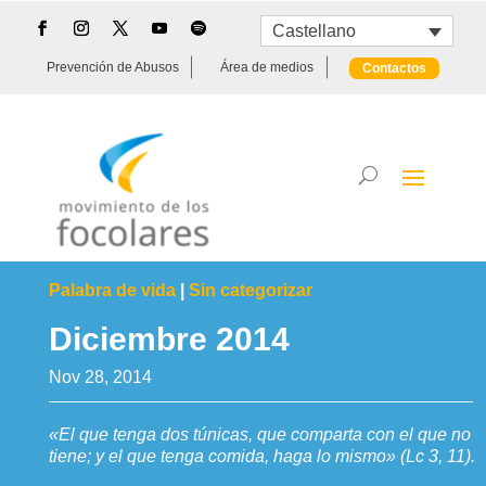
Castellano
Prevención de Abusos
Área de medios
Contactos
Palabra de vida
|
Sin categorizar
Diciembre 2014
Nov 28, 2014
«El que tenga dos túnicas, que comparta con el que no
tiene; y el que tenga comida, haga lo mismo» (Lc 3, 11).