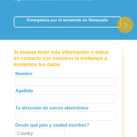
Emergencia por el terremoto en Venezuela
Si deseas tener más información o entrar
en contacto con nosotros te invitamos a
enviarnos tus datos.
Leave
Nombre
this
field
Apellido
blank
Tu dirección de correo electrónico
Desde qué pais y ciudad escribes?