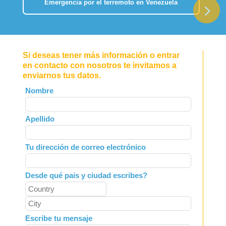
Emergencia por el terremoto en Venezuela
Si deseas tener más información o entrar
en contacto con nosotros te invitamos a
enviarnos tus datos.
Leave
Nombre
this
field
Apellido
blank
Tu dirección de correo electrónico
Desde qué pais y ciudad escribes?
Escribe tu mensaje