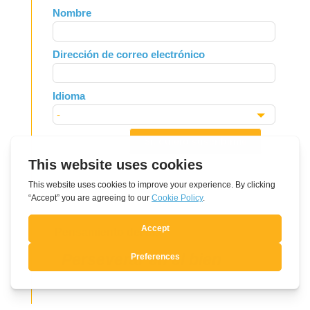
Leave
Nombre
this
field
Dirección de correo electrónico
blank
Idioma
Sí, quiero suscribirme
Pensamiento del día
Perseverar en el bien