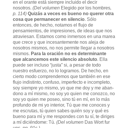
en el orante está siempre incluido el decir
nosotros.
(Del volumen
Elegido por los hombres
,
p. 114)
Quizás a veces es bueno no querer otra
cosa que permanecer en silencio
. Sólo
entonces, de hecho, notamos el flujo de
pensamientos, de impresiones, de ideas que nos
atraviesan. Estamos como inmersos en una marea
que crece y que incesantemente nos aleja de
nosotros mismos, no nos permite llegar a nosotros
mismos.
Para la oración no es determinante
que alcancemos este silencio absoluto
. Ella
puede ser incluso “justa” si, a pesar de todo
nuestro esfuerzo, no lo logramos. De hecho, en
cierto modo comprendemos que también en ese
flujo indistinto, confuso, imperfecto e incompleto,
soy siempre yo mismo, yo que me doy y me aban-
dono a mí mismo, no soy yo quien me conozco, no
soy yo quien me poseo, sino tú en mí, en lo más
profundo de mi yo interior, Tú que me conoces y
me escrutas, tú quien sabes quién soy y qué es
bueno para mí y me respondes con tu sí, te diriges
a mí diciéndome: Tú.
(Del volumen
Das Wort fur
uns
, pp. 91s.)