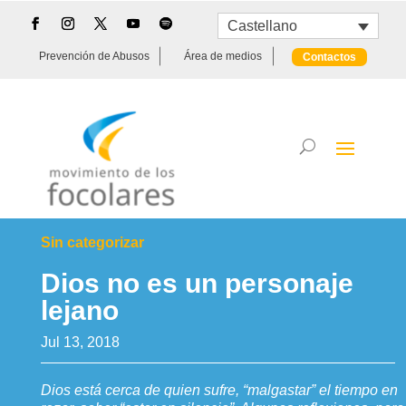
Castellano
Prevención de Abusos
Área de medios
Contactos
Sin categorizar
Dios no es un personaje
lejano
Jul 13, 2018
Dios está cerca de quien sufre, “malgastar” el tiempo en