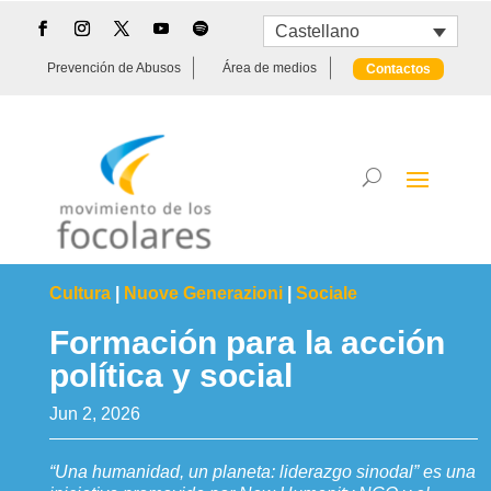
Castellano
Prevención de Abusos
Área de medios
Contactos
Cultura
|
Nuove Generazioni
|
Sociale
Formación para la acción
política y social
Jun 2, 2026
“Una humanidad, un planeta: liderazgo sinodal” es una