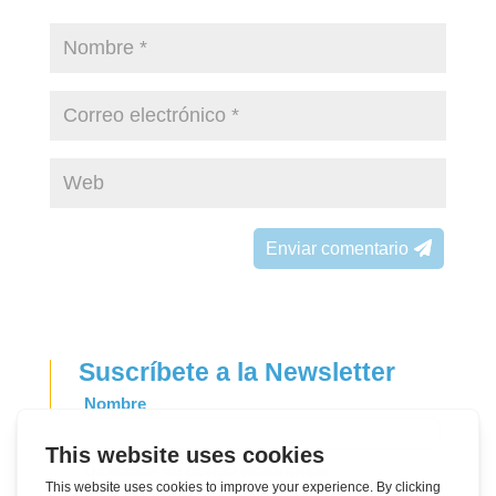
Enviar comentario
Suscríbete a la Newsletter
Leave
Nombre
this
field
Dirección de correo electrónico
blank