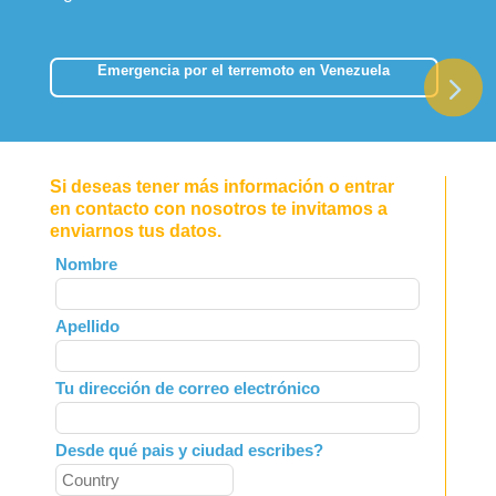
Emergencia por el terremoto en Venezuela
Si deseas tener más información o entrar
en contacto con nosotros te invitamos a
enviarnos tus datos.
Leave
Nombre
this
field
Apellido
blank
Tu dirección de correo electrónico
Desde qué pais y ciudad escribes?