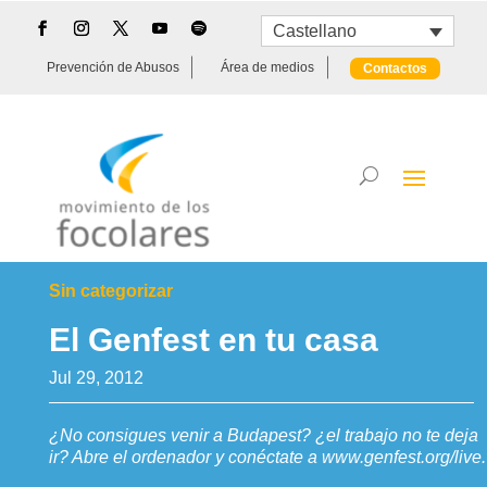
Castellano
Prevención de Abusos
Área de medios
Contactos
Sin categorizar
El Genfest en tu casa
Jul 29, 2012
¿No consigues venir a Budapest? ¿el trabajo no te deja
ir? Abre el ordenador y conéctate a www.genfest.org/live.