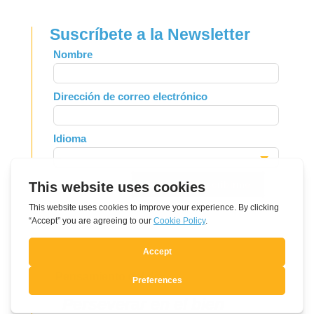
Suscríbete a la Newsletter
Leave
Nombre
this
field
Dirección de correo electrónico
blank
Idioma
Sí, quiero suscribirme
Pensamiento del día
Perseverar en el bien