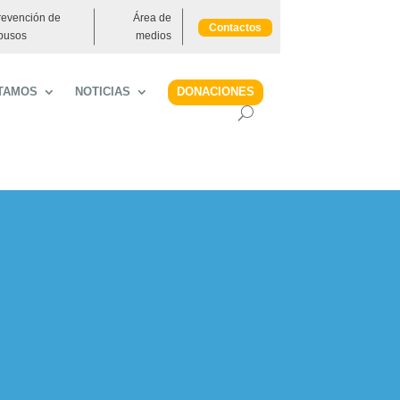
revención de
Área de
Contactos
busos
medios
DONACIONES
TAMOS
NOTICIAS