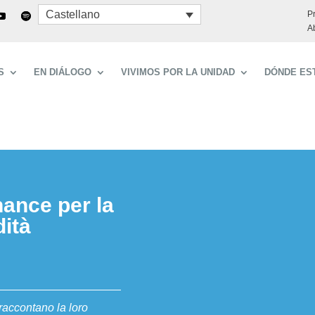
Castellano
P
A
S
EN DIÁLOGO
VIVIMOS POR LA UNIDAD
DÓNDE ES
hance per la
ità
raccontano la loro