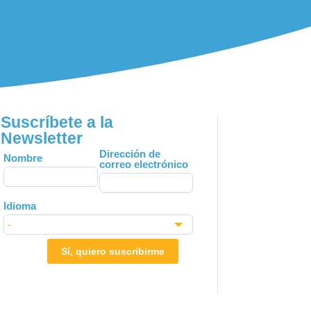
Suscríbete a la
Newsletter
Leave
Dirección de
Nombre
correo electrónico
this
field
blank
Idioma
Sí, quiero suscribirme