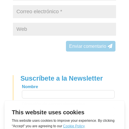
Enviar comentario
Suscríbete a la Newsletter
Leave
Nombre
this
field
Dirección de correo electrónico
blank
Idioma