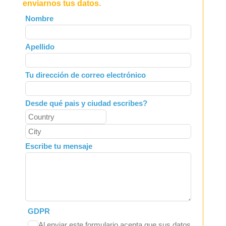
enviarnos tus datos.
Leave
Nombre
this
field
Apellido
blank
Tu dirección de correo electrónico
Desde qué pais y ciudad escribes?
Escribe tu mensaje
GDPR
Al enviar este formulario acepta que sus datos