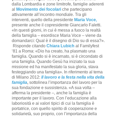
dalla Lombardia e zone limitrofe, famiglie aderenti
al
Movimento dei focolari
che partecipano
attivamente all’incontro mondiale. Tra gli
interventi, quello della presidente
Maria Voce,
presente anche il copresidente Giancarlo Faletti.
«In questi giorni, in cui è messa a fuoco la realtà
della famiglia – esordisce Maria Voce – viene da
domandarci: Qual è il disegno di Dio su di essa?».
Risponde citando
Chiara Lubich
al Familyfest
‘81 a Roma: «Dio ha creato, ha plasmato una
famiglia. Quando si è incarnato, si è circondato di
una famiglia. Quando Gesù ha iniziato la sua
missione ed ha manifestato la sua gloria, stava
festeggiando una famiglia». In riferimento al tema
di Milano 2012:
Il lavoro e la festa nella vita della
famiglia
,
sottolinea l’importanza del lavoro per la
sua fondazione e sussistenza. «A sua volta –
afferma la presidente –, anche la famiglia è
importante per il lavoro. Con l’educazione alla
laboriosità e ai valori tipici di cui la famiglia è
portatrice, con quello spirito di cooperazione e
solidarietà, suo proprio, con l’importanza della