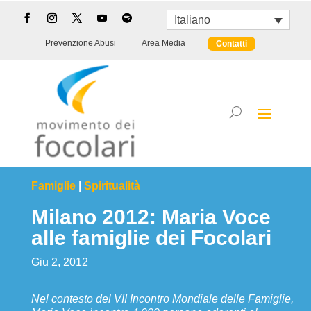
Italiano
Prevenzione Abusi
Area Media
Contatti
Famiglie
|
Spiritualità
Milano 2012: Maria Voce
alle famiglie dei Focolari
Giu 2, 2012
Nel contesto del VII Incontro Mondiale delle Famiglie,