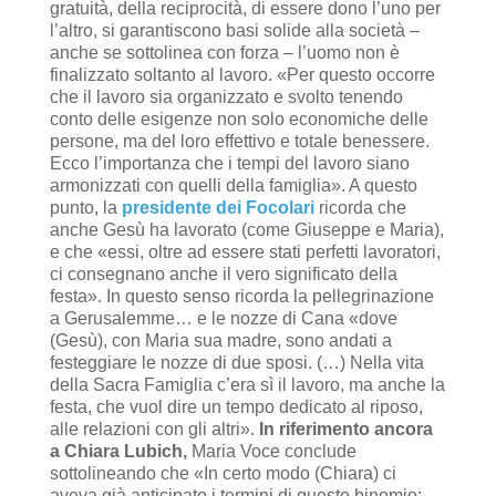
gratuità, della reciprocità, di essere dono l’uno per
l’altro, si garantiscono basi solide alla società –
anche se sottolinea con forza – l’uomo non è
finalizzato soltanto al lavoro. «Per questo occorre
che il lavoro sia organizzato e svolto tenendo
conto delle esigenze non solo economiche delle
persone, ma del loro effettivo e totale benessere.
Ecco l’importanza che i tempi del lavoro siano
armonizzati con quelli della famiglia». A questo
punto, la
presidente dei Focolari
ricorda che
anche Gesù ha lavorato (come Giuseppe e Maria),
e che «essi, oltre ad essere stati perfetti lavoratori,
ci consegnano anche il vero significato della
festa». In questo senso ricorda la pellegrinazione
a Gerusalemme… e le nozze di Cana «dove
(Gesù), con Maria sua madre, sono andati a
festeggiare le nozze di due sposi. (…) Nella vita
della Sacra Famiglia c’era sì il lavoro, ma anche la
festa, che vuol dire un tempo dedicato al riposo,
alle relazioni con gli altri».
In riferimento ancora
a Chiara Lubich,
Maria Voce conclude
sottolineando che «In certo modo (Chiara) ci
aveva già anticipato i termini di questo binomio: