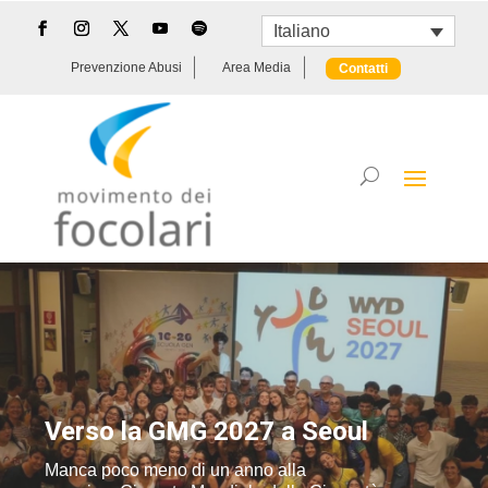
Italiano
Prevenzione Abusi
Area Media
Contatti
Verso la GMG 2027 a Seoul
Manca poco meno di un anno alla