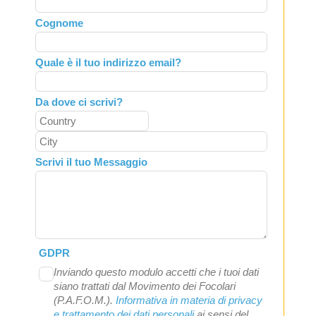
field
Cognome
blank
Quale è il tuo indirizzo email?
Da dove ci scrivi?
Scrivi il tuo Messaggio
GDPR
Inviando questo modulo accetti che i tuoi dati
siano trattati dal Movimento dei Focolari
(P.A.F.O.M.).
Informativa in materia di privacy
e trattamento dei dati personali
ai sensi del