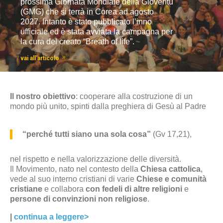
prossima Giornata Mondiale della Gioventù
(GMG) che si terrà in Corea ad agosto
2027. Intanto è stato pubblicato l’inno
ufficiale ed è stata avviata la campagna per
la cura del creato “Breath of life”.
9
vai all'articolo
Il nostro obiettivo
: cooperare alla costruzione di un
mondo più unito, spinti dalla preghiera di Gesù al Padre
“perché tutti siano una sola cosa”
(Gv 17,21),
nel rispetto e nella valorizzazione delle diversità.
Il Movimento, nato nel contesto della
Chiesa cattolica
,
vede al suo interno cristiani di varie
Chiese e comunità
cristiane
e collabora
con fedeli di altre religioni
e
persone di convinzioni non religiose
.
|
continua a leggere>