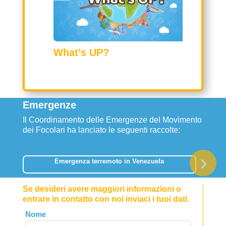
nte e
What’s UP?
Res
nor
Emergenze
Il Coordinamento delle Emergenze del Movimento
dei Focolari ha lanciato le seguenti raccolte:
Emergenza terremoto in Venezuela
Se desideri avere maggiori informazioni o
entrare in contatto con noi inviaci i tuoi dati.
Leave
Nome
this