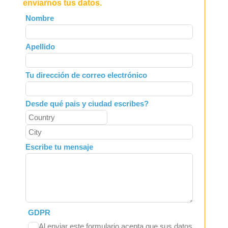
enviarnos tus datos.
Leave
Nombre
this
field
Apellido
blank
Tu dirección de correo electrónico
Desde qué pais y ciudad escribes?
Escribe tu mensaje
GDPR
Al enviar este formulario acepta que sus datos