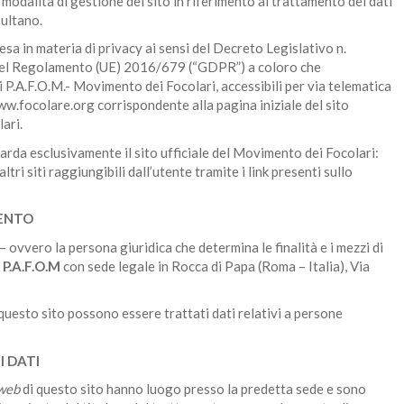
 modalità di gestione del sito in riferimento al trattamento dei dati
sultano.
resa in materia di privacy ai sensi del Decreto Legislativo n.
del Regolamento (UE) 2016/679 (“GDPR”) a coloro che
i P.A.F.O.M.- Movimento dei Focolari, accessibili per via telematica
www.focolare.org corrispondente alla pagina iniziale del sito
ari.
guarda esclusivamente il sito ufficiale del Movimento dei Focolari:
tri siti raggiungibili dall’utente tramite i link presenti sullo
MENTO
 – ovvero la persona giuridica che determina le finalità e i mezzi di
P.A.F.O.M
con sede legale in Rocca di Papa (Roma – Italia), Via
questo sito possono essere trattati dati relativi a persone
 DATI
web
di questo sito hanno luogo presso la predetta sede e sono