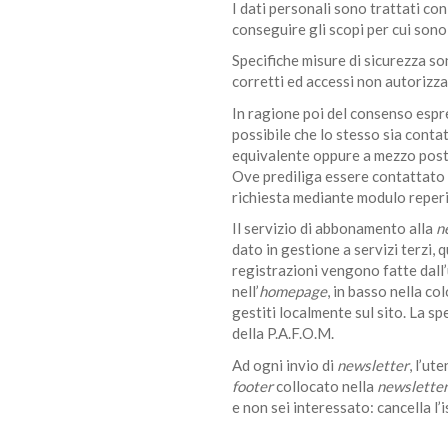
I dati personali sono trattati c
conseguire gli scopi per cui sono 
Specifiche misure di sicurezza son
corretti ed accessi non autorizza
In ragione poi del consenso espres
possibile che lo stesso sia conta
equivalente oppure a mezzo posta 
Ove prediliga essere contattato s
richiesta mediante modulo reperib
Il servizio di abbonamento alla
n
dato in gestione a servizi terzi, 
registrazioni vengono fatte dal
nell’
homepage
, in basso nella co
gestiti localmente sul sito. La s
della P.A.F.O.M.
Ad ogni invio di
newsletter
, l’ut
footer
collocato nella
newslette
e non sei interessato: cancella l’i