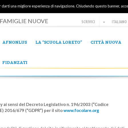
er darti una migliore esperienza di navigazione. Chiudendo questo banner, acce
FAMIGLIE NUOVE
SCRIVICI
ITALIANO
AFNONLUS
LA “SCUOLA LORETO”
CITTÀ NUOVA
FIDANZATI
cy ai sensi del Decreto Legislativo n. 196/2003 (“Codice
E) 2016/679 (“GDPR”) per il sito
www.focolare.org