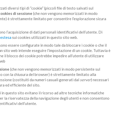
ti diversi tipi di “cookie” (piccoli file di testo salvati sul
cookies di sessione
(che non vengono memorizzati in modo
nte) è strettamente limitato per consentire l’esplorazione sicura
o l’acquisizione di dati personali identificativi dell’utente. Di
 estesa
sui cookies utilizzati in questo sito web.
ono essere configurate in modo tale da bloccare i cookie o che il
n sito web intende eseguire l’impostazione di un cookie. Tuttavia è
 il blocco dei cookie potrebbe impedire all’utente di utilizzare
 web
ssione
(che non vengono memorizzati in modo persistente sul
o con la chiusura del browser) è strettamente limitato alla
sessione (costituiti da numeri casuali generati dal
server
) necessari
ra ed efficiente del sito.
i in questo sito evitano il ricorso ad altre tecniche informatiche
er la riservatezza della navigazione degli utenti e non consentono
entificativi dell’utente.