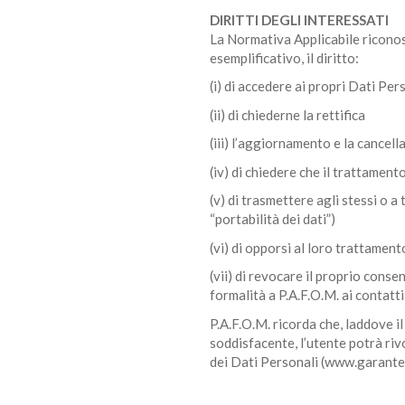
DIRITTI DEGLI INTERESSATI
La Normativa Applicabile riconosce
esemplificativo, il diritto:
(i) di accedere ai propri Dati Per
(ii) di chiederne la rettifica
(iii) l’aggiornamento e la cancell
(iv) di chiedere che il trattament
(v) di trasmettere agli stessi o a 
“portabilità dei dati”)
(vi) di opporsi al loro trattament
(vii) di revocare il proprio cons
formalità a P.A.F.O.M. ai contatti 
P.A.F.O.M. ricorda che, laddove i
soddisfacente, l’utente potrà ri
dei Dati Personali (www.garantepr