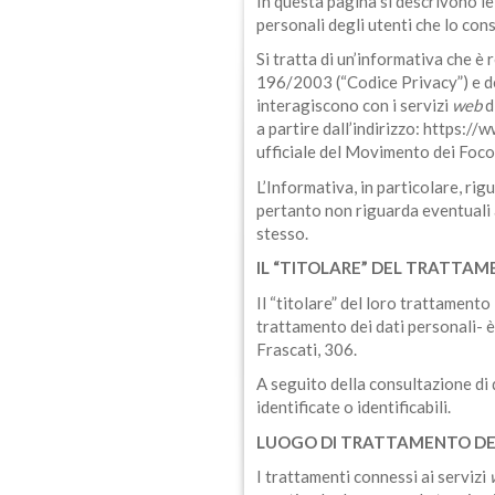
In questa pagina si descrivono le
personali degli utenti che lo con
Si tratta di un’informativa che è 
196/2003 (“Codice Privacy”) e 
interagiscono con i servizi
web
d
a partire dall’indirizzo: https://
ufficiale del Movimento dei Focol
L’Informativa, in particolare, ri
pertanto non riguarda eventuali al
stesso.
IL “TITOLARE” DEL TRATTA
Il “titolare” del loro trattamento
trattamento dei dati personali- è
Frascati, 306.
A seguito della consultazione di 
identificate o identificabili.
LUOGO DI TRATTAMENTO DEI
I trattamenti connessi ai servizi