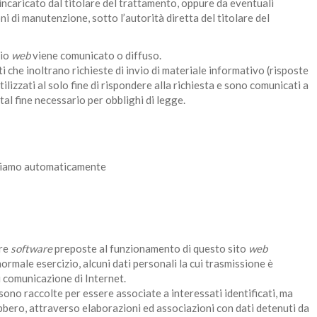
incaricato dal titolare del trattamento, oppure da eventuali
ni di manutenzione, sotto l’autorità diretta del titolare del
zio
web
viene comunicato o diffuso.
nti che inoltrano richieste di invio di materiale informativo (risposte
utilizzati al solo fine di rispondere alla richiesta e sono comunicati a
a tal fine necessario per obblighi di legge.
gliamo automaticamente
ure
software
preposte al funzionamento di questo sito
web
ormale esercizio, alcuni dati personali la cui trasmissione è
di comunicazione di Internet.
 sono raccolte per essere associate a interessati identificati, ma
bbero, attraverso elaborazioni ed associazioni con dati detenuti da