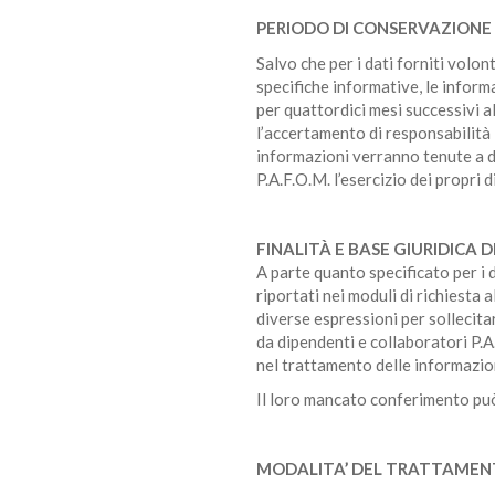
PERIODO DI CONSERVAZIONE 
Salvo che per i dati forniti volon
specifiche informative, le infor
per quattordici mesi successivi al
l’accertamento di responsabilità i
informazioni verranno tenute a d
P.A.F.O.M. l’esercizio dei propri di
FINALITÀ E BASE GIURIDICA
A parte quanto specificato per i d
riportati nei moduli di richiesta
diverse espressioni per sollecita
da dipendenti e collaboratori P.A
nel trattamento delle informazio
Il loro mancato conferimento può
MODALITA’ DEL TRATTAME