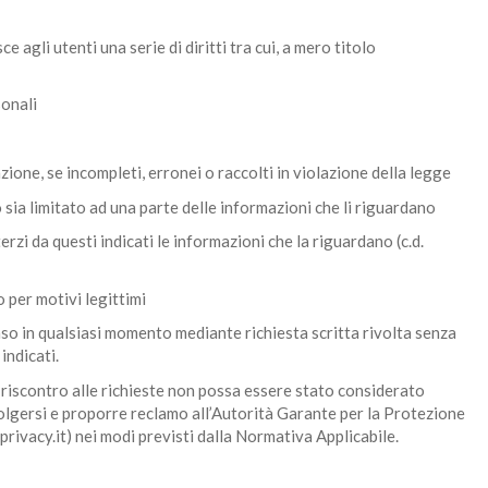
 agli utenti una serie di diritti tra cui, a mero titolo
sonali
azione, se incompleti, erronei o raccolti in violazione della legge
o sia limitato ad una parte delle informazioni che li riguardano
terzi da questi indicati le informazioni che la riguardano (c.d.
o per motivi legittimi
enso in qualsiasi momento mediante richiesta scritta rivolta senza
indicati.
l riscontro alle richieste non possa essere stato considerato
volgersi e proporre reclamo all’Autorità Garante per la Protezione
ivacy.it) nei modi previsti dalla Normativa Applicabile.