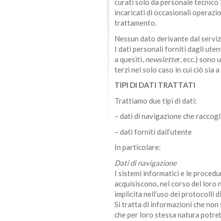
curati solo da personale tecnico 
incaricati di occasionali operazio
trattamento.
Nessun dato derivante dal servi
I dati personali forniti dagli ute
a quesiti,
newslette
r, ecc.) sono 
terzi nel solo caso in cui ciò sia 
TIPI DI DATI TRATTATI
Trattiamo due tipi di dati:
– dati di navigazione che racco
– dati forniti dall’utente
In particolare:
Dati di navigazione
I sistemi informatici e le proced
acquisiscono, nel corso del loro n
implicita nell’uso dei protocolli 
Si tratta di informazioni che non
che per loro stessa natura potre