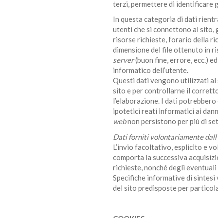
terzi, permettere di identificare g
In questa categoria di dati rientr
utenti che si connettono al sito, 
risorse richieste, l’orario della r
dimensione del file ottenuto in ri
server
(buon fine, errore, ecc.) e
informatico dell’utente.
Questi dati vengono utilizzati al 
sito e per controllarne il corr
l’elaborazione. I dati potrebbero 
ipotetici reati informatici ai dann
web
non persistono per più di set
Dati forniti volontariamente dall
L’invio facoltativo, esplicito e vo
comporta la successiva acquisizio
richieste, nonché degli eventuali a
Specifiche informative di sintes
del sito predisposte per particolar