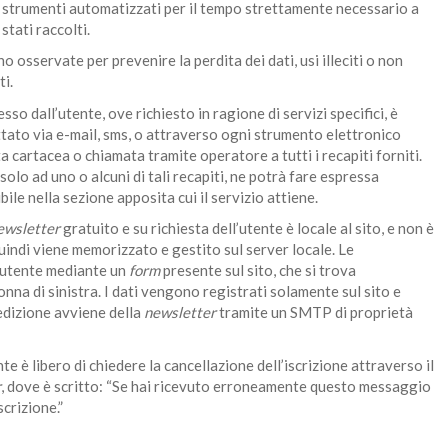
on strumenti automatizzati per il tempo strettamente necessario a
stati raccolti.
o osservate per prevenire la perdita dei dati, usi illeciti o non
ti.
so dall’utente, ove richiesto in ragione di servizi specifici, è
ttato via e-mail, sms, o attraverso ogni strumento elettronico
cartacea o chiamata tramite operatore a tutti i recapiti forniti.
olo ad uno o alcuni di tali recapiti, ne potrà fare espressa
ile nella sezione apposita cui il servizio attiene.
ewsletter
gratuito e su richiesta dell’utente è locale al sito, e non è
quindi viene memorizzato e gestito sul server locale. Le
l’utente mediante un
form
presente sul sito, che si trova
lonna di sinistra. I dati vengono registrati solamente sul sito e
pedizione avviene della
newsletter
tramite un SMTP di proprietà
ente è libero di chiedere la cancellazione dell’iscrizione attraverso il
r
, dove è scritto: “Se hai ricevuto erroneamente questo messaggio
scrizione.”