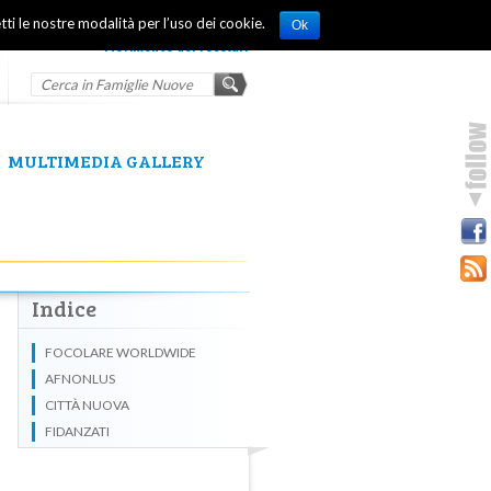
tti le nostre modalità per l’uso dei cookie.
Ok
Movimento dei focolari
MULTIMEDIA GALLERY
Indice
FOCOLARE WORLDWIDE
AFNONLUS
CITTÀ NUOVA
FIDANZATI