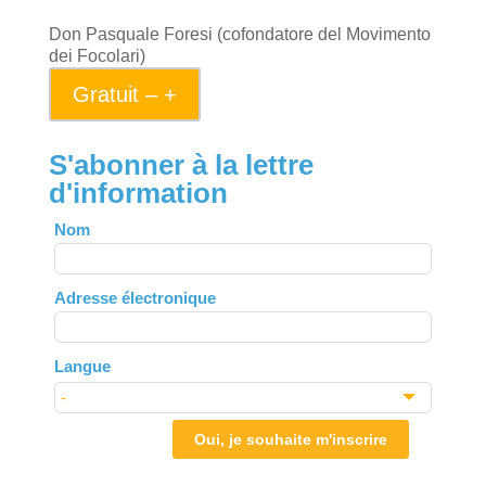
Don Pasquale Foresi (cofondatore del Movimento
dei Focolari)
Gratuit – +
S'abonner à la lettre
d'information
Leave
Nom
this
field
Adresse électronique
blank
Langue
Oui, je souhaite m'inscrire