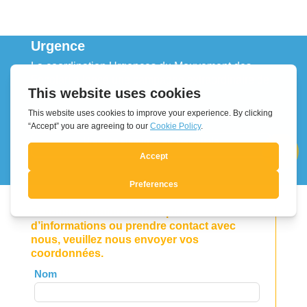
Urgence
La coordination Urgences du Mouvement des
Focolari a lancé une campagne extraordinaire de
collecte de fonds:
Urgence sismique au Venezuela
Si vous souhaitez obtenir plus
d’informations ou prendre contact avec
nous, veuillez nous envoyer vos
coordonnées.
Leave
Nom
this
field