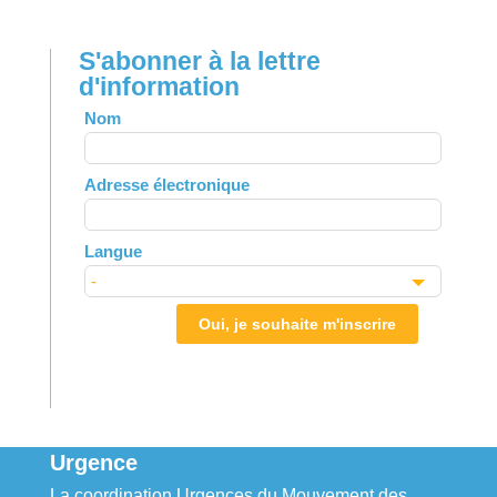
S'abonner à la lettre
d'information
Leave
Nom
this
field
Adresse électronique
blank
Langue
Oui, je souhaite m'inscrire
Urgence
La coordination Urgences du Mouvement des