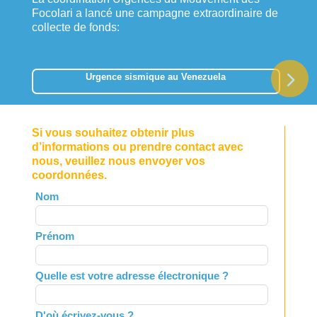
Focolari a lancé une campagne extraordinaire de
collecte de fonds:
Urgence sismique au Venezuela
Si vous souhaitez obtenir plus
d’informations ou prendre contact avec
nous, veuillez nous envoyer vos
coordonnées.
Leave
Nom
this
field
Prénom
blank
Quelle est votre adresse électronique ?
D'où écrivez-vous ?