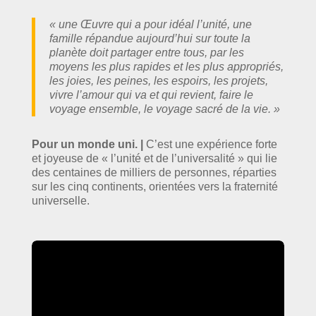
« une Œuvre qui a pour idéal l’unité, une
famille répandue aujourd’hui sur toute la
planète doit partager entre tous, par les
moyens les plus rapides et les plus appropriés,
les joies, les peines, les espoirs, les projets,
vivre l’amour qui va et qui revient, faire le
voyage ensemble, le voyage sacré de la vie. »
Pour un monde uni.
|
C’est une expérience forte
et joyeuse de « l’unité et de l’universalité » qui lie
des centaines de milliers de personnes, réparties
sur les cinq continents, orientées vers la fraternité
universelle.