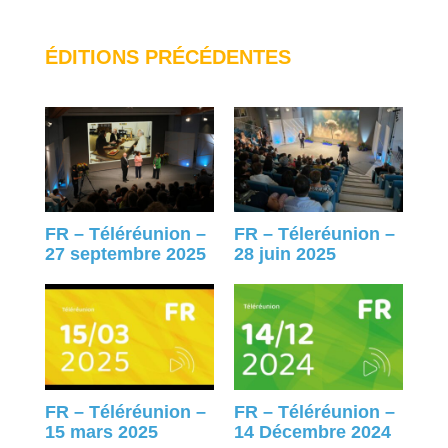
ÉDITIONS PRÉCÉDENTES
FR – Téléréunion –
FR – Téleréunion –
27 septembre 2025
28 juin 2025
FR – Téléréunion –
FR – Téléréunion –
15 mars 2025
14 Décembre 2024