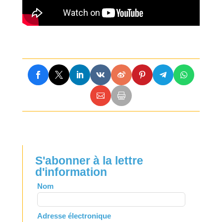
S'abonner à la lettre
d'information
Leave
Nom
this
field
Adresse électronique
blank