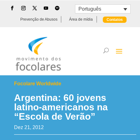
Português
Prevenção de Abusos
Área de mídia
Contatos
Focolare Worldwide
Argentina: 60 jovens
latino-americanos na
“Escola de Verão”
Dez 21, 2012