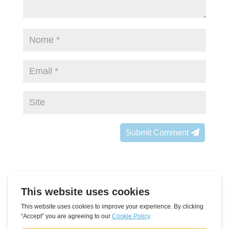
Submit Comment
Subscrever o boletim
informativo
Leave
Nome
this