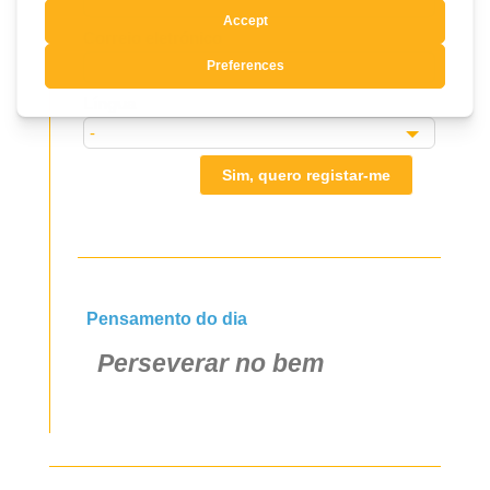
field
Correio eletrónico
blank
Língua
Sim, quero registar-me
Pensamento do dia
Perseverar no bem