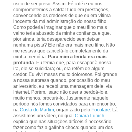
risco de ser preso. Assim, Félicité e eu nos
comprometemos a saldar tudo em prestações,
convencendo os credores de que eu era vítima
inocente da má administração do nosso filho.
Como poderia imaginar que o meu filho mais
velho teria abusado da minha confiança e que,
pior ainda, teria desaparecido sem deixar
nenhuma pista? Ele não era mais meu filho. Não
me restava que cancelá-lo completamente da
minha memória.
Para mim a ferida era mais
profunda.
Eu temia que, para escapar à nossa
ira, ele se suicidara; ou, era refém de algum
credor. Eu vivi meses muito dolorosos. Foi grande
a nossa surpresa quando, por ocasião do meu
aniversário, eu recebi uma mensagem dele, via
Internet. Porém, Isaac não queria perdoá-lo e,
muito menos, procurá-lo. Justamente naquele
período nós fomos convidados para um encontro,
na
Costa do Marfim
, organizado pelo
Focolare
. Lá
assistimos um vídeo, no qual
Chiara Lubich
explica que nas situações difíceis é necessário
fazer como faz a galinha choca: quando um dos