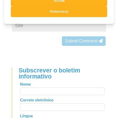
Submit Comment
Subscrever o boletim
informativo
Leave
Nome
this
field
Correio eletrónico
blank
Língua