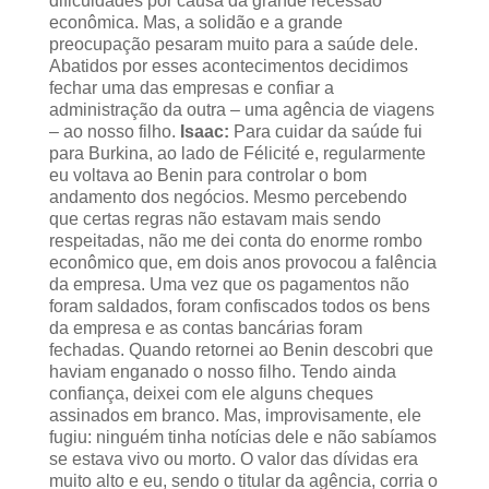
dificuldades por causa da grande recessão
econômica. Mas, a solidão e a grande
preocupação pesaram muito para a saúde dele.
Abatidos por esses acontecimentos decidimos
fechar uma das empresas e confiar a
administração da outra – uma agência de viagens
– ao nosso filho.
Isaac:
Para cuidar da saúde fui
para Burkina, ao lado de Félicité e, regularmente
eu voltava ao Benin para controlar o bom
andamento dos negócios. Mesmo percebendo
que certas regras não estavam mais sendo
respeitadas, não me dei conta do enorme rombo
econômico que, em dois anos provocou a falência
da empresa. Uma vez que os pagamentos não
foram saldados, foram confiscados todos os bens
da empresa e as contas bancárias foram
fechadas. Quando retornei ao Benin descobri que
haviam enganado o nosso filho. Tendo ainda
confiança, deixei com ele alguns cheques
assinados em branco. Mas, improvisamente, ele
fugiu: ninguém tinha notícias dele e não sabíamos
se estava vivo ou morto. O valor das dívidas era
muito alto e eu, sendo o titular da agência, corria o