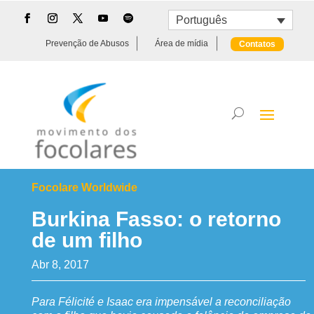
Português
Prevenção de Abusos
Área de mídia
Contatos
Focolare Worldwide
Burkina Fasso: o retorno
de um filho
Abr 8, 2017
Para Félicité e Isaac era impensável a reconciliação