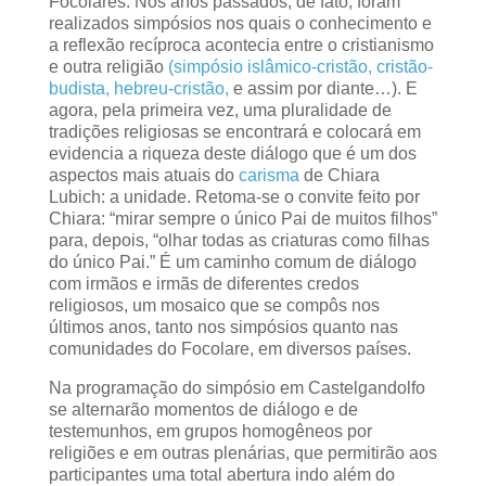
Focolares. Nos anos passados, de fato, foram
realizados simpósios nos quais o conhecimento e
a reflexão recíproca acontecia entre o cristianismo
e outra religião
(simpósio islâmico-cristão,
cristão-
budista,
hebreu-cristão,
e assim por diante…). E
agora, pela primeira vez, uma pluralidade de
tradições religiosas se encontrará e colocará em
evidencia a riqueza deste diálogo que é um dos
aspectos mais atuais do
carisma
de Chiara
Lubich: a unidade. Retoma-se o convite feito por
Chiara: “mirar sempre o único Pai de muitos filhos”
para, depois, “olhar todas as criaturas como filhas
do único Pai.” É um caminho comum de diálogo
com irmãos e irmãs de diferentes credos
religiosos, um mosaico que se compôs nos
últimos anos, tanto nos simpósios quanto nas
comunidades do Focolare, em diversos países.
Na programação do simpósio em Castelgandolfo
se alternarão momentos de diálogo e de
testemunhos, em grupos homogêneos por
religiões e em outras plenárias, que permitirão aos
participantes uma total abertura indo além do