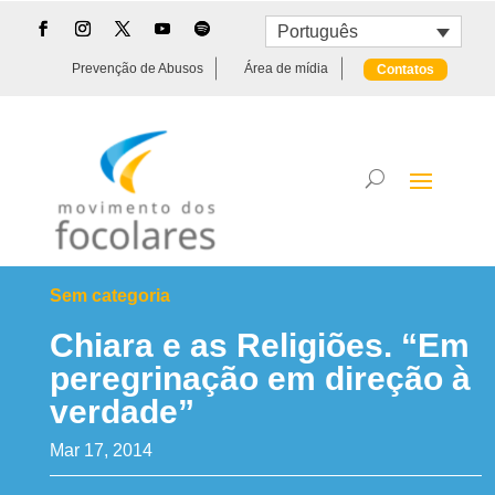
Português
Prevenção de Abusos
Área de mídia
Contatos
Sem categoria
Chiara e as Religiões. “Em
peregrinação em direção à
verdade”
Mar 17, 2014