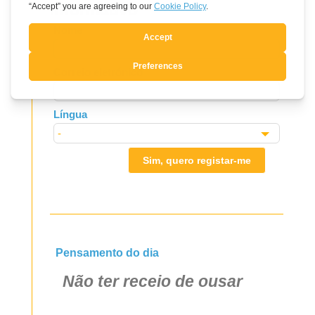
informativo
Leave
Nome
this
field
Correio eletrónico
blank
Língua
Sim, quero registar-me
Pensamento do dia
Não ter receio de ousar