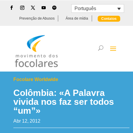
Português
Prevenção de Abusos
Área de mídia
Contatos
Focolare Worldwide
Colômbia: «A Palavra
vivida nos faz ser todos
“um”»
Abr 12, 2012