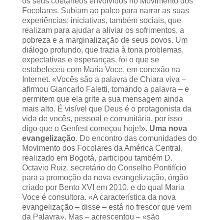
os seus coetâneos envolvidos no Movimento dos
Focolares. Subiam ao palco para narrar as suas
experiências: iniciativas, também sociais, que
realizam para ajudar a aliviar os sofrimentos, a
pobreza e a marginalização de seus povos. Um
diálogo profundo, que trazia à tona problemas,
expectativas e esperanças, foi o que se
estabeleceu com Maria Voce, em conexão na
Internet. «Vocês são a palavra de Chiara viva –
afirmou Giancarlo Faletti, tomando a palavra – e
permitem que ela grite a sua mensagem ainda
mais alto. É visível que Deus é o protagonista da
vida de vocês, pessoal e comunitária, por isso
digo que o Genfest começou hoje!».
Uma nova
evangelização
. Do encontro das comunidades do
Movimento dos Focolares da América Central,
realizado em Bogotá, participou também D.
Octavio Ruiz, secretário do Conselho Pontifício
para a promoção da nova evangelização, órgão
criado por Bento XVI em 2010, e do qual Maria
Voce é consultora. «A característica da nova
evangelização – disse – está no frescor que vem
da Palavra». Mas – acrescentou – «são