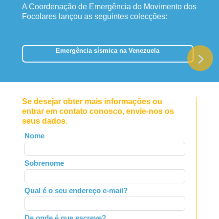
A Coordenação de Emergência do Movimento dos
Focolares lançou as seguintes colecções:
Emergência sísmica na Venezuela
Se desejar obter mais informações ou
entrar em contato conosco, envie-nos os
seus dados.
Leave
Nome
this
field
Sobrenome
blank
Qual é o seu endereço e-mail?
De onde é que escreve?