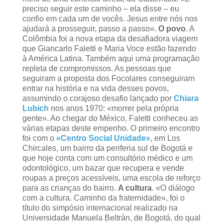
preciso seguir este caminho – ela disse – eu
confio em cada um de vocês. Jesus entre nós nos
ajudará a prosseguir, passo a passo».
O povo
. A
Colômbia foi a nova etapa da desafiadora viagem
que Giancarlo Faletti e Maria Voce estão fazendo
à América Latina. Também aqui uma programação
repleta de compromissos. As pessoas que
seguiram a proposta dos Focolares conseguiram
entrar na história e na vida desses povos,
assumindo o corajoso desafio lançado por
Chiara
Lubich
nos anos 1970: «morrer pela própria
gente». Ao chegar do México, Faletti conheceu as
várias etapas deste empenho. O primeiro encontro
foi com o
«Centro Social Unidade»
, em Los
Chircales, um bairro da periferia sul de Bogotá e
que hoje conta com um consultório médico e um
odontológico, um bazar que recupera e vende
roupas a preços acessíveis, uma escola de reforço
para as crianças do bairro.
A cultura
. «O diálogo
com a cultura. Caminho da fraternidade», foi o
título do simpósio internacional realizado na
Universidade Manuela Beltràn, de Bogotá, do qual