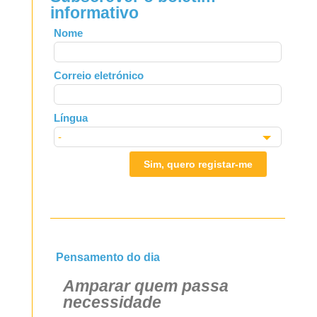
informativo
Leave
Nome
this
field
Correio eletrónico
blank
Língua
Sim, quero registar-me
Pensamento do dia
Amparar quem passa
necessidade