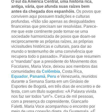
O sul da América Central, uma história rica,
antiga, vária, que afunda suas raízes bem
antes da chegada dos espanhóis.
Os povos que
convivem aqui possuem tradições e culturas
profundas. «Não são apenas as desigualdades
financeiras que precisam ser resolvidas. Parece-
me que este continente pode tornar-se uma
sociedade harmonizada de povos que doam-se
reciprocamente as próprias raízes, as próprias
vicissitudes históricas e culturais, para dar ao
mundo o testemunho de uma convivência que
recupera todo o passado». Palavras que resumem
o “mandato” que a presidente do Movimento dos
Focolares, Maria Voce, deixou aos membros das
comunidades da
Colômbia
, Costa Rica,
Equador
,
Panamá
,
Peru
e Venezuela, reunidos
durante a Semana Santa em um Ginásio de
Esportes de Bogotá, em três dias de encontro e de
festa, com um título sugestivo: «A Palavra vivida
nos faz ser todos “um”». Cerca de mil pessoas,
com a presença do copresidente, Giancarlo
Faletti. Maria Voce acompanhou o encontro por
meio de uma conexão direta, da Guatemala. «É