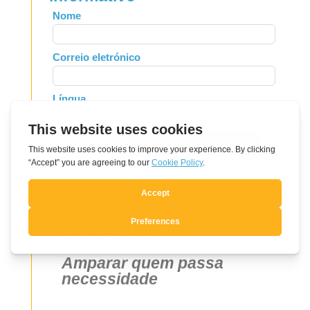
Leave
Nome
this
field
Correio eletrónico
blank
Língua
Sim, quero registar-me
Pensamento do dia
Amparar quem passa
necessidade