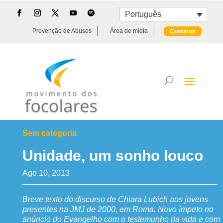
Português
Prevenção de Abusos
Área de mídia
Contatos
Sem categoria
Unidade, um sonho louco
Ago 10, 2013
Breve texto do discurso de Chiara Lubich aos jovens
presentes na JMJ de 2000, em Roma. Novo ímpeto no
anúncio do Evangelho com o testemunho da vida e com