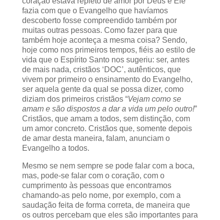
coração estava repleto de amor por Deus e Ele
fazia com que o Evangelho que havíamos
descoberto fosse compreendido também por
muitas outras pessoas. Como fazer para que
também hoje aconteça a mesma coisa? Sendo,
hoje como nos primeiros tempos, fiéis ao estilo de
vida que o Espírito Santo nos sugeriu: ser, antes
de mais nada, cristãos ‘DOC’, autênticos, que
vivem por primeiro o ensinamento do Evangelho,
ser aquela gente da qual se possa dizer, como
diziam dos primeiros cristãos “
Vejam como se
amam e são dispostos a dar a vida um pelo outro!
”
Cristãos, que amam a todos, sem distinção, com
um amor concreto. Cristãos que, somente depois
de amar desta maneira, falam, anunciam o
Evangelho a todos.
Mesmo se nem sempre se pode falar com a boca,
mas, pode-se falar com o coração, com o
cumprimento às pessoas que encontramos
chamando-as pelo nome, por exemplo, com a
saudação feita de forma correta, de maneira que
os outros percebam que eles são importantes para