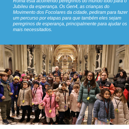
Roma está acolhendo peregrinos do mundo todo para o
Jubileu da esperança. Os Gen4, as crianças do
Movimento dos Focolares da cidade, pediram para fazer
um percurso por etapas para que também eles sejam
peregrinos de esperança, principalmente para ajudar os
mais necessitados.