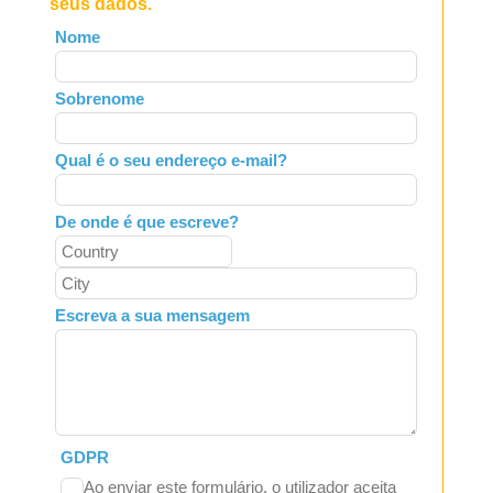
seus dados.
Leave
Nome
this
field
Sobrenome
blank
Qual é o seu endereço e-mail?
De onde é que escreve?
Escreva a sua mensagem
GDPR
Ao enviar este formulário, o utilizador aceita