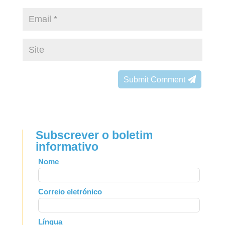
Submit Comment
Subscrever o boletim
informativo
Leave
Nome
this
field
Correio eletrónico
blank
Língua