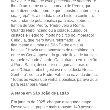
diz a ele, e farei de você pescador de homens
’. E
lhe dá um nome novo, chama-o de Pedro, que
quer dizer pedra, porque quer construir sobre ele a
sua Igreja”. E, à medida que a história continua,
vão andando pela basílica para rezar sobre a
tumba de São Pedro. “Pedro veio a Roma.
Quando Nero incendiou a cidade, culpou os
cristãos e Pedro foi morto no circo do imperador
Calígula, que Nero havia reformado… e
finalmente a tumba de São Pedro em sua
basílica.” Havia uma atmosfera de recolhimento
entre os Gen4, apesar do grande fluxo de turistas
naquele sábado à tarde. Caminhando em direção
à Porta Santa, descobre-se algumas obras de
arte. “Chiara Lubich gostava muito desta Nossa
Senhora”, conta o Padre Fabio na nave da direita.
“Todas as vezes que vinha à basílica, parava aqui
para rezar para Maria.”
A etapa em São João de Latrão
Em janeiro de 2025, chegam à segunda etapa.
Dessa vez, o grupo é mais robusto: 140 pessoas