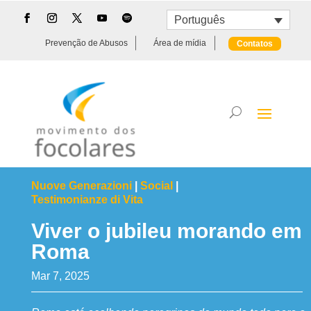
Português
Prevenção de Abusos
Área de mídia
Contatos
Nuove Generazioni
|
Social
|
Testimonianze di Vita
Viver o jubileu morando em
Roma
Mar 7, 2025