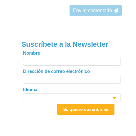
Enviar comentario
Suscríbete a la Newsletter
Leave
Nombre
this
field
Dirección de correo electrónico
blank
Idioma
Sí, quiero suscribirme