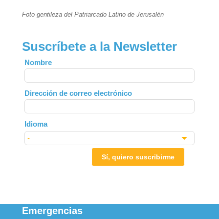
Foto gentileza del Patriarcado Latino de Jerusalén
Suscríbete a la Newsletter
Leave
Nombre
this
field
Dirección de correo electrónico
blank
Idioma
Sí, quiero suscribirme
Emergencias