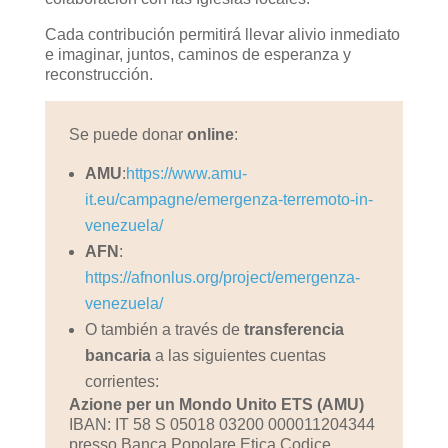
Cada contribución permitirá llevar alivio inmediato
e imaginar, juntos, caminos de esperanza y
reconstrucción.
Se puede donar
online
:
AMU
:
https://www.amu-
it.eu/campagne/emergenza-terremoto-in-
venezuela/
AFN
:
https://afnonlus.org/project/emergenza-
venezuela/
O también a través de
transferencia
bancaria
a las siguientes cuentas
corrientes:
Azione per un Mondo Unito ETS (AMU)
IBAN: IT 58 S 05018 03200 000011204344
presso Banca Popolare Etica Codice