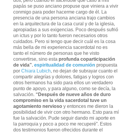
dos, pero cuando el sacerdote que casó a mis
papás se puso anciano propuse que viniera a vivir
conmigo para poder hacerme cargo de él. La
presencia de una persona anciana trajo cambios
en la arquitectura de la casa cural y de la iglesia,
apropiadas a sus exigencias. Poco después sufrió
un ictus y por lo tanto fueron necesarios otros
cuidados. Pero si tengo que decir cuál es la cosa
más bella de mi experiencia sacerdotal no es
tanto el número de personas que he visto
convertirse, sino esta
profunda coparticipación
de vida”.
espiritualidad de comunión
propuesta
por
Chiara Lubich
, no dejan de subrayar cuanto el
compartir alegrías y dolores, fatigas y logros con
otros hermanos ha sido para ellos un verdadero
punto de apoyo, y para alguno, como se decía, la
salvación.
“Después de nueve años de duro
compromiso en la vida sacerdotal tuve un
agotamiento nervioso
y entonces me dieron la
posibilidad de vivir con otro hermano. Esto para mí
fue la salvación. Pude seguir dando mi aporte en
la parroquia y poco a poco me recuperé”. Estos
dos testimonios fueron ofrecidos durante el