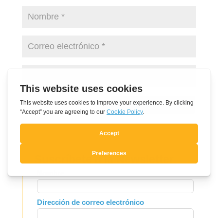
Enviar comentario
Suscríbete a la Newsletter
Leave
Nombre
this
field
Dirección de correo electrónico
blank