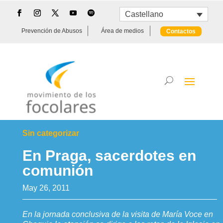
Castellano
Prevención de Abusos
Área de medios
Contactos
Sin categorizar
En Praga, sacerdotes en
comunión
May 26, 2011
En la jornada conclusiva de la visita de María Voce en