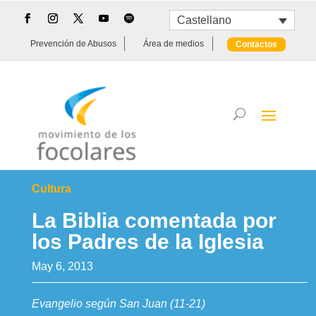
Castellano
Prevención de Abusos
Área de medios
Contactos
Cultura
La Biblia comentada por
los Padres de la Iglesia
May 6, 2013
Evangelio según San Juan (11-21)