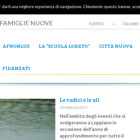
er darti una migliore esperienza di navigazione. Chiudendo questo banner, acce
FAMIGLIE NUOVE
SCRIVICI
ITALIANO
AFNONLUS
LA “SCUOLA LORETO”
CITTÀ NUOVA
FIDANZATI
Le radici e le ali
12 febbraio 2017
Nell’ambito degli eventi che si
svolgeranno a Loppiano in
occasione dell’anno di
approfondimento per tutto il