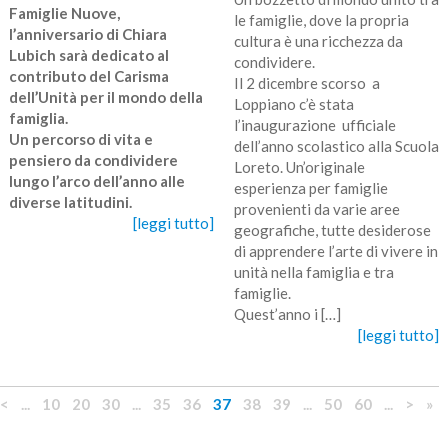
Famiglie Nuove,
le famiglie, dove la propria
l’anniversario di Chiara
cultura è una ricchezza da
Lubich sarà dedicato al
condividere.
contributo del Carisma
Il 2 dicembre scorso a
dell’Unità per il mondo della
Loppiano c’è stata
famiglia.
l’inaugurazione ufficiale
Un percorso di vita e
dell’anno scolastico alla Scuola
pensiero da condividere
Loreto. Un’originale
lungo l’arco dell’anno alle
esperienza per famiglie
diverse latitudini.
provenienti da varie aree
[leggi tutto]
geografiche, tutte desiderose
di apprendere l’arte di vivere in
unità nella famiglia e tra
famiglie.
Quest’anno i […]
[leggi tutto]
<
...
10
20
30
...
35
36
37
38
39
...
50
60
...
>
»