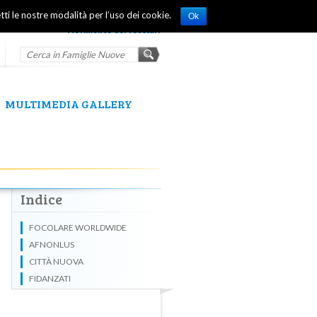
tti le nostre modalità per l’uso dei cookie.
Ok
Movimento dei focolari
MULTIMEDIA GALLERY
Indice
FOCOLARE WORLDWIDE
AFNONLUS
CITTÀ NUOVA
FIDANZATI