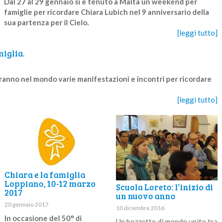
Dal 27 al 29 gennaio si è tenuto a Malta un weekend per
famiglie per ricordare Chiara Lubich nel 9 anniversario della
sua partenza per il Cielo.
[leggi tutto]
miglia.
eranno nel mondo varie manifestazioni e incontri per ricordare
[leggi tutto]
Chiara e la famiglia
Loppiano, 10-12 marzo
Scuola Loreto: l’inizio di
2017
un nuovo anno
20 gennaio 2017
10 dicembre 2016
In occasione del 50° di
Un bozzetto di mondo unito tra