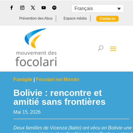
Français
Prévention des Abus
Espace média
Contacts
Famiglie
|
Focolari nel Mondo
Bolivie : rencontre et
amitié sans frontières
Mai 15, 2026
Deux familles de Vicenza (Italie) ont vécu en Bolivie une