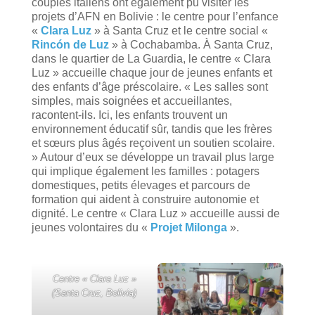
couples italiens ont également pu visiter les
projets d’AFN en Bolivie : le centre pour l’enfance
«
Clara Luz
» à Santa Cruz et le centre social «
Rincón de Luz
» à Cochabamba. À Santa Cruz,
dans le quartier de La Guardia, le centre « Clara
Luz » accueille chaque jour de jeunes enfants et
des enfants d’âge préscolaire. « Les salles sont
simples, mais soignées et accueillantes,
racontent-ils. Ici, les enfants trouvent un
environnement éducatif sûr, tandis que les frères
et sœurs plus âgés reçoivent un soutien scolaire.
» Autour d’eux se développe un travail plus large
qui implique également les familles : potagers
domestiques, petits élevages et parcours de
formation qui aident à construire autonomie et
dignité. Le centre « Clara Luz » accueille aussi de
jeunes volontaires du «
Projet Milonga
».
Centre « Clara Luz »
(Santa Cruz, Bolivia)