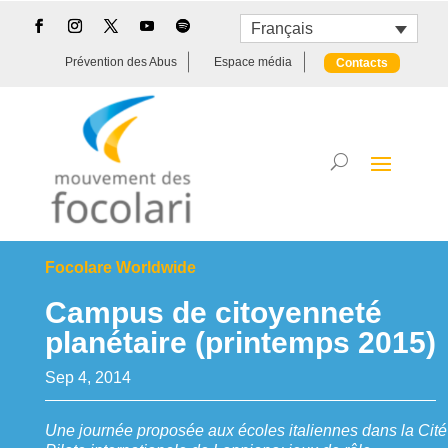
Français
Prévention des Abus
Espace média
Contacts
Focolare Worldwide
Campus de citoyenneté
planétaire (printemps 2015)
Sep 4, 2014
Une journée proposée aux écoles italiennes dans la Cité