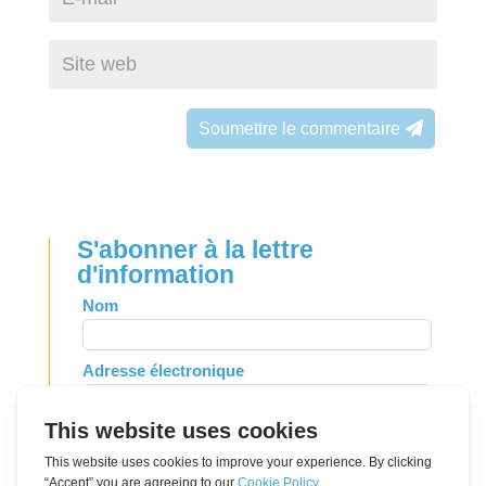
Soumettre le commentaire
S'abonner à la lettre
d'information
Leave
Nom
this
field
Adresse électronique
blank
Langue