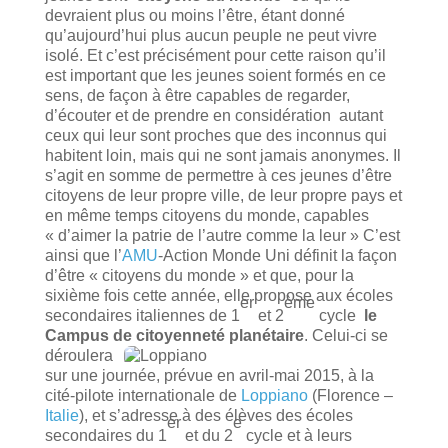
devraient plus ou moins l’être, étant donné
qu’aujourd’hui plus aucun peuple ne peut vivre
isolé. Et c’est précisément pour cette raison qu’il
est important que les jeunes soient formés en ce
sens, de façon à être capables de regarder,
d’écouter et de prendre en considération autant
ceux qui leur sont proches que des inconnus qui
habitent loin, mais qui ne sont jamais anonymes. Il
s’agit en somme de permettre à ces jeunes d’être
citoyens de leur propre ville, de leur propre pays et
en même temps citoyens du monde, capables
« d’aimer la patrie de l’autre comme la leur » C’est
ainsi que l’
AMU
-Action Monde Uni définit la façon
d’être « citoyens du monde » et que, pour la
sixième fois cette année, elle propose aux écoles
er
ème
secondaires italiennes de 1
et 2
cycle
le
Campus de citoyenneté planétaire
.
Celui-ci se
déroulera
sur une journée, prévue en avril-mai 2015, à la
cité-pilote internationale de
Loppiano
(Florence –
Italie
), et s’adresse à des élèves des écoles
er
e
secondaires du 1
et du 2
cycle et à leurs