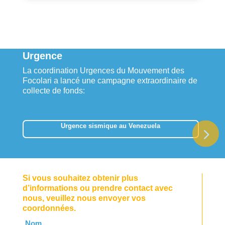
Urgence
La coordination Urgences du Mouvement des
Focolari a lancé une campagne extraordinaire de
collecte de fonds:
Urgence sismique au Venezuela
Si vous souhaitez obtenir plus
d’informations ou prendre contact avec
nous, veuillez nous envoyer vos
coordonnées.
Leave
Nom