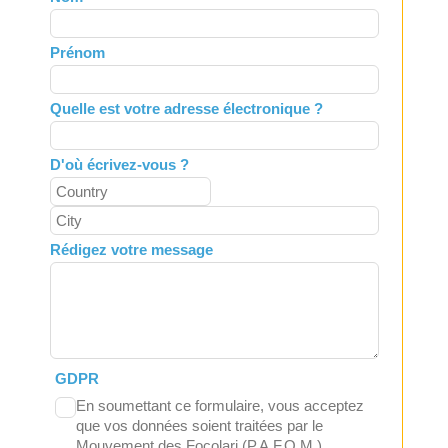
this
field
Prénom
blank
Quelle est votre adresse électronique ?
D'où écrivez-vous ?
Rédigez votre message
GDPR
En soumettant ce formulaire, vous acceptez
que vos données soient traitées par le
Mouvement des Focolari (P.A.F.O.M.).