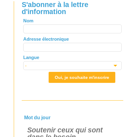
S'abonner à la lettre
d'information
Leave
Nom
this
field
Adresse électronique
blank
Langue
Oui, je souhaite m'inscrire
Mot du jour
Soutenir ceux qui sont
dans le besoin