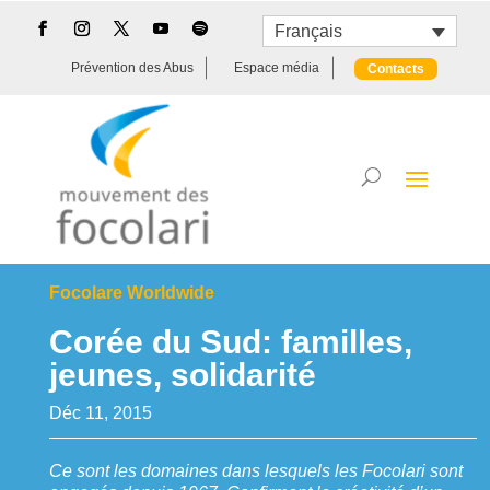
Français
Prévention des Abus
Espace média
Contacts
Focolare Worldwide
Corée du Sud: familles,
jeunes, solidarité
Déc 11, 2015
Ce sont les domaines dans lesquels les Focolari sont