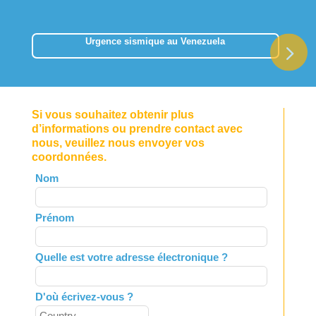
Urgence sismique au Venezuela
Si vous souhaitez obtenir plus
d’informations ou prendre contact avec
nous, veuillez nous envoyer vos
coordonnées.
Leave
Nom
this
field
Prénom
blank
Quelle est votre adresse électronique ?
D'où écrivez-vous ?