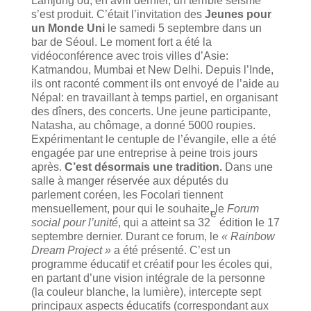
Lamjung où, en avril dernier, un terrible séisme
s’est produit. C’était l’invitation des
Jeunes pour
un Monde Uni
le samedi 5 septembre dans un
bar de Séoul. Le moment fort a été la
vidéoconférence avec trois villes d’Asie:
Katmandou, Mumbai et New Delhi. Depuis l’Inde,
ils ont raconté comment ils ont envoyé de l’aide au
Népal: en travaillant à temps partiel, en organisant
des dîners, des concerts. Une jeune participante,
Natasha, au chômage, a donné 5000 roupies.
Expérimentant le centuple de l’évangile, elle a été
engagée par une entreprise à peine trois jours
après.
C’est désormais une tradition.
Dans une
salle à manger réservée aux députés du
parlement coréen, les Focolari tiennent
mensuellement, pour qui le souhaite, le
Forum
e
social pour l’unité
, qui a atteint sa 32
édition le 17
septembre dernier. Durant ce forum, le
« Rainbow
Dream Project »
a été présenté. C’est un
programme éducatif et créatif pour les écoles qui,
en partant d’une vision intégrale de la personne
(la couleur blanche, la lumière), intercepte sept
principaux aspects éducatifs (correspondant aux