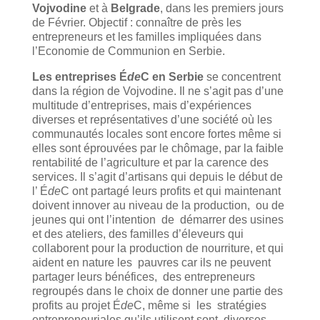
Vojvodine
et à
Belgrade
, dans les premiers jours
de Février. Objectif : connaître de près les
entrepreneurs et les familles impliquées dans
l’Economie de Communion en Serbie.
Les entreprises É
de
C en Serbie
se concentrent
dans la région de Vojvodine. Il ne s’agit pas d’une
multitude d’entreprises, mais d’expériences
diverses et représentatives d’une société où les
communautés locales sont encore fortes même si
elles sont éprouvées par le chômage, par la faible
rentabilité de l’agriculture et par la carence des
services. Il s’agit d’artisans qui depuis le début de
l’ É
de
C ont partagé leurs profits et qui maintenant
doivent innover au niveau de la production, ou de
jeunes qui ont l’intention de démarrer des usines
et des ateliers, des familles d’éleveurs qui
collaborent pour la production de nourriture, et qui
aident en nature les pauvres car ils ne peuvent
partager leurs bénéfices, des entrepreneurs
regroupés dans le choix de donner une partie des
profits au projet É
de
C, même si les stratégies
entrepreneuriales qu’ils utilisent sont diverses.