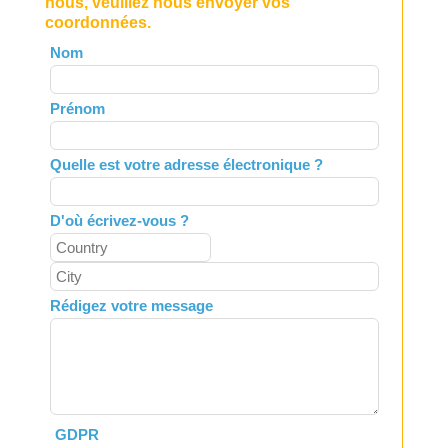
nous, veuillez nous envoyer vos
coordonnées.
Leave
Nom
this
field
Prénom
blank
Quelle est votre adresse électronique ?
D'où écrivez-vous ?
Rédigez votre message
GDPR