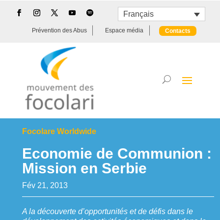
Français
Prévention des Abus
Espace média
Contacts
Focolare Worldwide
Economie de Communion :
Mission en Serbie
Fév 21, 2013
A la découverte d’opportunités et de défis dans le