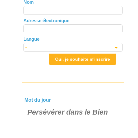
Leave
Nom
this
field
Adresse électronique
blank
Langue
Oui, je souhaite m'inscrire
Mot du jour
Persévérer dans le Bien