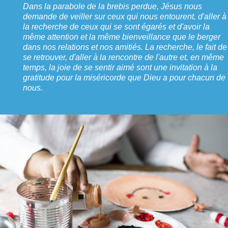
Dans la parabole de la brebis perdue, Jésus nous
demande de veiller sur ceux qui nous entourent, d'aller à
la recherche de ceux qui se sont égarés et d'avoir la
même attention et la même bienveillance que le berger
dans nos relations et nos amitiés. La recherche, le fait de
se retrouver, d'aller à la rencontre de l'autre et, en même
temps, la joie de se sentir aimé sont une invitation à la
gratitude pour la miséricorde que Dieu a pour chacun de
nous.