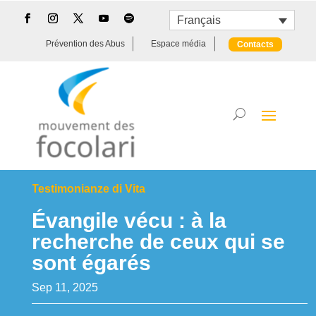
Français
Prévention des Abus
Espace média
Contacts
Testimonianze di Vita
Évangile vécu : à la
recherche de ceux qui se
sont égarés
Sep 11, 2025