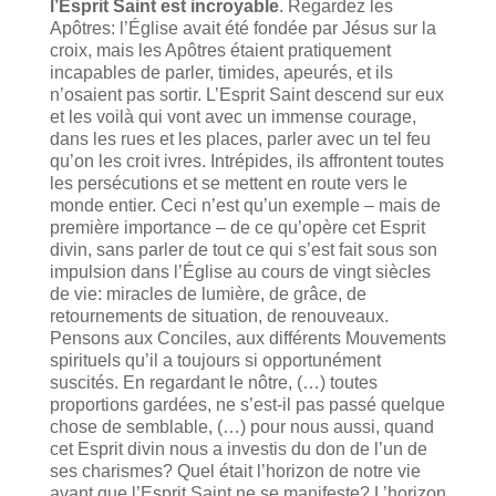
l’Esprit Saint est incroyable
. Regardez les
Apôtres: l’Église avait été fondée par Jésus sur la
croix, mais les Apôtres étaient pratiquement
incapables de parler, timides, apeurés, et ils
n’osaient pas sortir. L’Esprit Saint descend sur eux
et les voilà qui vont avec un immense courage,
dans les rues et les places, parler avec un tel feu
qu’on les croit ivres. Intrépides, ils affrontent toutes
les persécutions et se mettent en route vers le
monde entier. Ceci n’est qu’un exemple – mais de
première importance – de ce qu’opère cet Esprit
divin, sans parler de tout ce qui s’est fait sous son
impulsion dans l’Église au cours de vingt siècles
de vie: miracles de lumière, de grâce, de
retournements de situation, de renouveaux.
Pensons aux Conciles, aux différents Mouvements
spirituels qu’il a toujours si opportunément
suscités. En regardant le nôtre, (…) toutes
proportions gardées, ne s’est-il pas passé quelque
chose de semblable, (…) pour nous aussi, quand
cet Esprit divin nous a investis du don de l’un de
ses charismes? Quel était l’horizon de notre vie
avant que l’Esprit Saint ne se manifeste? L’horizon