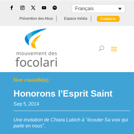
Français
Prévention des Abus
Espace média
Contacts
Non classifié(e)
Honorons l’Esprit Saint
Sep 5, 2014
Une invitation de Chiara Lubich à "écouter Sa voix qui
parle en nous".